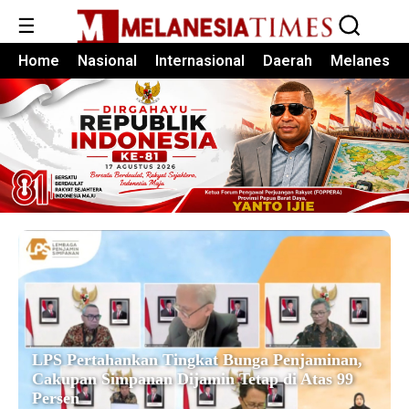
☰
Home
Nasional
Internasional
Daerah
Melanesia
LPS Pertahankan Tingkat Bunga Penjaminan,
Cakupan Simpanan Dijamin Tetap di Atas 99
Persen