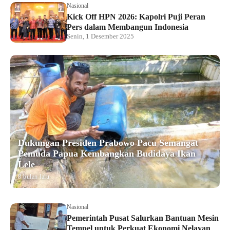
Nasional
Kick Off HPN 2026: Kapolri Puji Peran
Pers dalam Membangun Indonesia
Senin, 1 Desember 2025
Dukungan Presiden Prabowo Pacu Semangat
Pemuda Papua Kembangkan Budidaya Ikan
Lele
8 bulan lalu
Nasional
Pemerintah Pusat Salurkan Bantuan Mesin
Tempel untuk Perkuat Ekonomi Nelayan