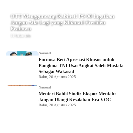
OTT Mengguncang Kabinet! PS 08 Ingatkan
Jangan Ada Lagi yang Khianati Presiden
Prabowo
11 bulan lalu
Nasional
Fornusa Beri Apresiasi Khusus untuk
Panglima TNI Usai Angkat Saleh Mustafa
Sebagai Wakasad
Rabu, 20 Agustus 2025
Nasional
Menteri Bahlil Sindir Ekspor Mentah:
Jangan Ulangi Kesalahan Era VOC
Rabu, 20 Agustus 2025
Nasional
Polemik HighScope Rancamaya, Kuasa
Hukum : Bareskrim Harus Menindak