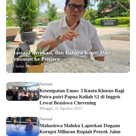
Massa, Provokasi, dan Bahaya Kepo: Dari
Penonton ke Penjara
11 bulan lalu
Nasional
Kesempatan Emas: 3 Kuota Khusus Bagi
Putra-putri Papua Kuliah S2 di Inggris
Lewat Beasiswa Chevening
Minggu, 31 Agustus 2025
Nasional
Mahasiswa Maluku Laporkan Dugaan
Korupsi Miliaran Rupiah Proyek Jalan