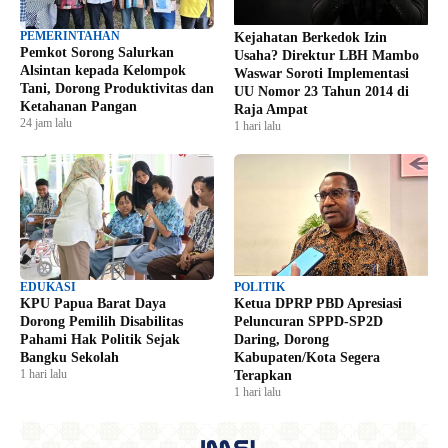
PEMERINTAHAN
Kejahatan Berkedok Izin
Pemkot Sorong Salurkan
Usaha? Direktur LBH Mambo
Alsintan kepada Kelompok
Waswar Soroti Implementasi
Tani, Dorong Produktivitas dan
UU Nomor 23 Tahun 2014 di
Ketahanan Pangan
Raja Ampat
24 jam lalu
1 hari lalu
EDUKASI
POLITIK
KPU Papua Barat Daya
Ketua DPRP PBD Apresiasi
Dorong Pemilih Disabilitas
Peluncuran SPPD-SP2D
Pahami Hak Politik Sejak
Daring, Dorong
Bangku Sekolah
Kabupaten/Kota Segera
1 hari lalu
Terapkan
1 hari lalu