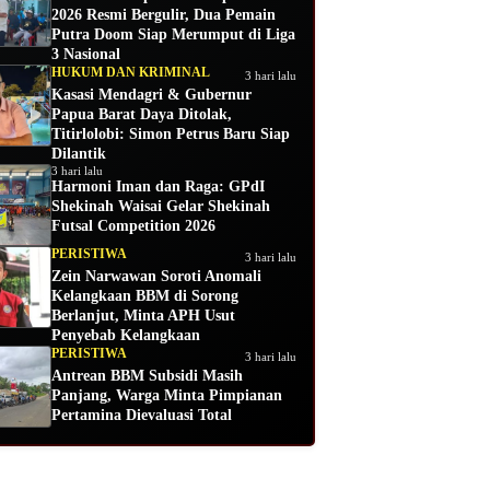
2026 Resmi Bergulir, Dua Pemain
Putra Doom Siap Merumput di Liga
3 Nasional
HUKUM DAN KRIMINAL
3 hari lalu
Kasasi Mendagri & Gubernur
Papua Barat Daya Ditolak,
Titirlolobi: Simon Petrus Baru Siap
Dilantik
3 hari lalu
Harmoni Iman dan Raga: GPdI
Shekinah Waisai Gelar Shekinah
Futsal Competition 2026
PERISTIWA
3 hari lalu
Zein Narwawan Soroti Anomali
Kelangkaan BBM di Sorong
Berlanjut, Minta APH Usut
Penyebab Kelangkaan
PERISTIWA
3 hari lalu
Antrean BBM Subsidi Masih
Panjang, Warga Minta Pimpianan
Pertamina Dievaluasi Total