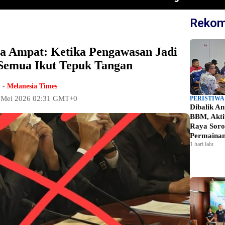
Rekom
a Ampat: Ketika Pengawasan Jadi
 Semua Ikut Tepuk Tangan
 -
Melanesia Times
5 Mei 2026 02:31 GMT+0
PERISTIWA
Dibalik A
BBM, Akti
Raya Soro
Permainan
1 hari lalu