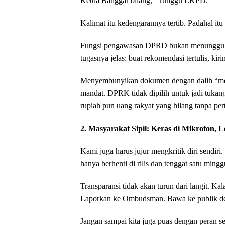
‎Ketua Banggar bilang, “Tunggu LKPD.”
‎Kalimat itu kedengarannya tertib. Padahal it
‎Fungsi pengawasan DPRD bukan menunggu m
tugasnya jelas: buat rekomendasi tertulis, kir
‎Menyembunyikan dokumen dengan dalih “me
mandat. DPRK tidak dipilih untuk jadi tukan
rupiah pun uang rakyat yang hilang tanpa p
‎2. Masyarakat Sipil: Keras di Mikrofon,
‎Kami juga harus jujur mengkritik diri sendiri.
hanya berhenti di rilis dan tenggat satu mingg
‎Transparansi tidak akan turun dari langit. 
Laporkan ke Ombudsman. Bawa ke publik de
‎Jangan sampai kita juga puas dengan peran 