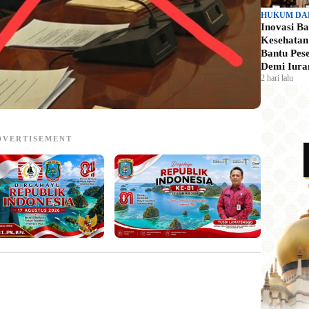
HUKUM DA
Inovasi B
Kesehata
Bantu Pes
Demi Iura
2 hari lalu
DVERTISEMENT