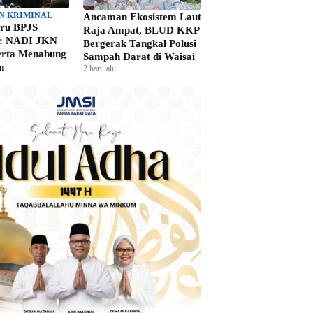
N KRIMINAL
Ancaman Ekosistem Laut
aru BPJS
Raja Ampat, BLUD KKP
n: NADI JKN
Bergerak Tangkal Polusi
erta Menabung
Sampah Darat di Waisai
n
2 hari lalu