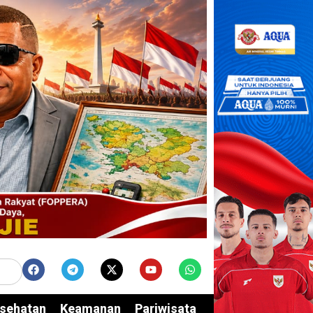
sehatan
Keamanan
Pariwisata
Edukasi
Opini