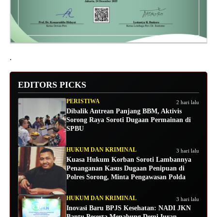
.
EDITORS PICKS
PERISTIWA
2 hari lalu
Dibalik Antrean Panjang BBM, Aktivis
Sorong Raya Soroti Dugaan Permainan di
SPBU
HUKUM DAN KRIMINAL
3 hari lalu
Kuasa Hukum Korban Soroti Lambannya
Penanganan Kasus Dugaan Penipuan di
Polres Sorong, Minta Pengawasan Polda
HUKUM DAN KRIMINAL
3 hari lalu
Inovasi Baru BPJS Kesehatan: NADI JKN
Bantu Peserta Menabung Demi Iuran