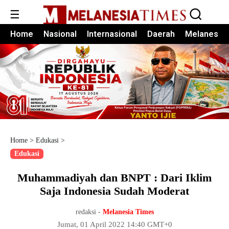
☰
Home
Nasional
Internasional
Daerah
Melanesia
Home
>
Edukasi
>
Edukasi
Muhammadiyah dan BNPT : Dari Iklim
Saja Indonesia Sudah Moderat
redaksi -
Melanesia Times
Jumat, 01 April 2022 14:40 GMT+0