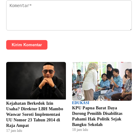
Kirim Komentar
EDUKASI
Kejahatan Berkedok Izin
KPU Papua Barat Daya
Usaha? Direktur LBH Mambo
Dorong Pemilih Disabilitas
Waswar Soroti Implementasi
Pahami Hak Politik Sejak
UU Nomor 23 Tahun 2014 di
Bangku Sekolah
Raja Ampat
18 jam lalu
17 jam lalu