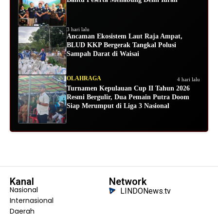
3 hari lalu
Ancaman Ekosistem Laut Raja Ampat,
BLUD KKP Bergerak Tangkal Polusi
Sampah Darat di Waisai
OLAHRAGA
4 hari lalu
Turnamen Kepulauan Cup II Tahun 2026
Resmi Bergulir, Dua Pemain Putra Doom
Siap Merumput di Liga 3 Nasional
Kanal
Network
Nasional
LINDONews.tv
Internasional
Daerah