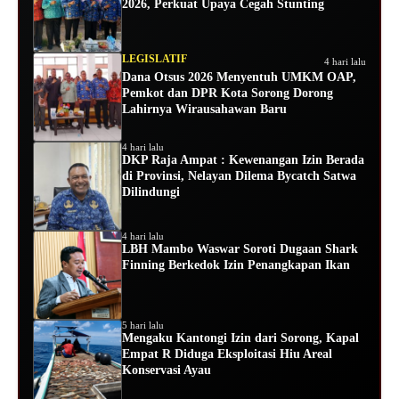
2026, Perkuat Upaya Cegah Stunting
LEGISLATIF
4 hari lalu
Dana Otsus 2026 Menyentuh UMKM OAP,
Pemkot dan DPR Kota Sorong Dorong
Lahirnya Wirausahawan Baru
4 hari lalu
DKP Raja Ampat : Kewenangan Izin Berada
di Provinsi, Nelayan Dilema Bycatch Satwa
Dilindungi
4 hari lalu
LBH Mambo Waswar Soroti Dugaan Shark
Finning Berkedok Izin Penangkapan Ikan
5 hari lalu
Mengaku Kantongi Izin dari Sorong, Kapal
Empat R Diduga Eksploitasi Hiu Areal
Konservasi Ayau