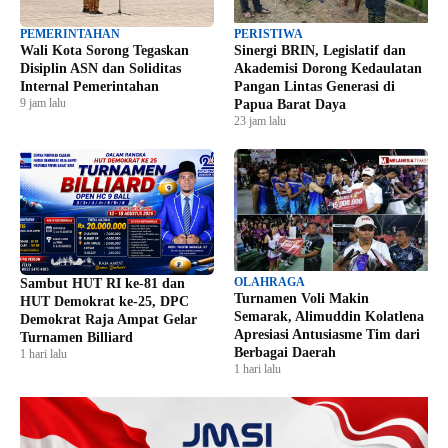
PEMERINTAHAN
PERISTIWA
Wali Kota Sorong Tegaskan
Sinergi BRIN, Legislatif dan
Disiplin ASN dan Soliditas
Akademisi Dorong Kedaulatan
Internal Pemerintahan
Pangan Lintas Generasi di
9 jam lalu
Papua Barat Daya
23 jam lalu
OLAHRAGA
Sambut HUT RI ke-81 dan
Turnamen Voli Makin
HUT Demokrat ke-25, DPC
Semarak, Alimuddin Kolatlena
Demokrat Raja Ampat Gelar
Apresiasi Antusiasme Tim dari
Turnamen Billiard
Berbagai Daerah
1 hari lalu
1 hari lalu