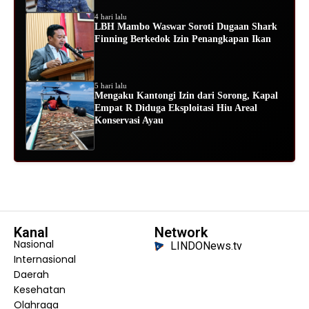
4 hari lalu
LBH Mambo Waswar Soroti Dugaan Shark
Finning Berkedok Izin Penangkapan Ikan
5 hari lalu
Mengaku Kantongi Izin dari Sorong, Kapal
Empat R Diduga Eksploitasi Hiu Areal
Konservasi Ayau
Kanal
Network
Nasional
LINDONews.tv
Internasional
Daerah
Kesehatan
Olahraga