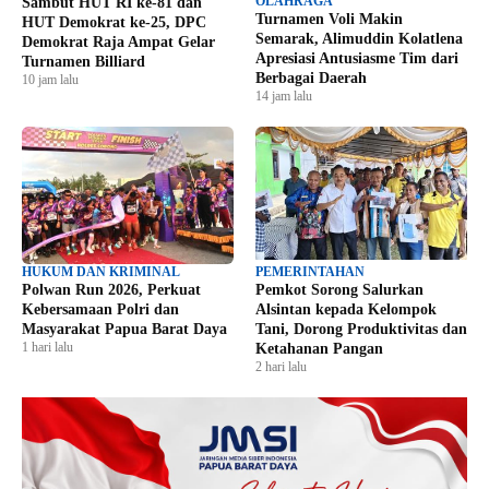
OLAHRAGA
Sambut HUT RI ke-81 dan
Turnamen Voli Makin
HUT Demokrat ke-25, DPC
Semarak, Alimuddin Kolatlena
Demokrat Raja Ampat Gelar
Apresiasi Antusiasme Tim dari
Turnamen Billiard
Berbagai Daerah
10 jam lalu
14 jam lalu
HUKUM DAN KRIMINAL
PEMERINTAHAN
Polwan Run 2026, Perkuat
Pemkot Sorong Salurkan
Kebersamaan Polri dan
Alsintan kepada Kelompok
Masyarakat Papua Barat Daya
Tani, Dorong Produktivitas dan
1 hari lalu
Ketahanan Pangan
2 hari lalu