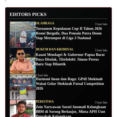
EDITORS PICKS
OLAHRAGA
3 hari lalu
Turnamen Kepulauan Cup II Tahun 2026
Resmi Bergulir, Dua Pemain Putra Doom
Siap Merumput di Liga 3 Nasional
HUKUM DAN KRIMINAL
3 hari lalu
Kasasi Mendagri & Gubernur Papua Barat
Daya Ditolak, Titirlolobi: Simon Petrus
Baru Siap Dilantik
3 hari lalu
Harmoni Iman dan Raga: GPdI Shekinah
Waisai Gelar Shekinah Futsal Competition
2026
PERISTIWA
3 hari lalu
Zein Narwawan Soroti Anomali Kelangkaan
BBM di Sorong Berlanjut, Minta APH Usut
Penyebab Kelangkaan