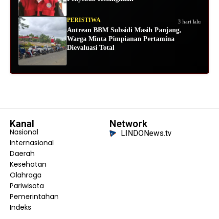
PERISTIWA
3 hari lalu
Antrean BBM Subsidi Masih Panjang,
Warga Minta Pimpianan Pertamina
Dievaluasi Total
Kanal
Network
Nasional
LINDONews.tv
Internasional
Daerah
Kesehatan
Olahraga
Pariwisata
Pemerintahan
Indeks