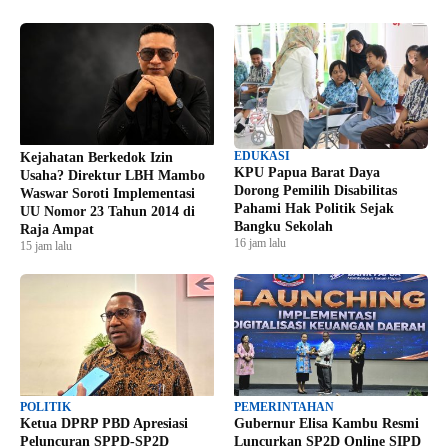
EDUKASI
Kejahatan Berkedok Izin
KPU Papua Barat Daya
Usaha? Direktur LBH Mambo
Dorong Pemilih Disabilitas
Waswar Soroti Implementasi
Pahami Hak Politik Sejak
UU Nomor 23 Tahun 2014 di
Bangku Sekolah
Raja Ampat
16 jam lalu
15 jam lalu
POLITIK
PEMERINTAHAN
Ketua DPRP PBD Apresiasi
Gubernur Elisa Kambu Resmi
Peluncuran SPPD-SP2D
Luncurkan SP2D Online SIPD