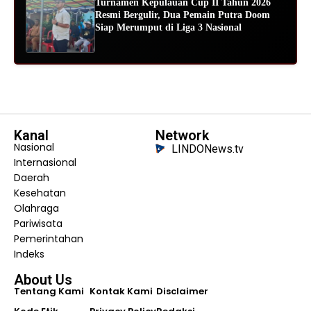
Turnamen Kepulauan Cup II Tahun 2026
Resmi Bergulir, Dua Pemain Putra Doom
Siap Merumput di Liga 3 Nasional
Kanal
Network
Nasional
LINDONews.tv
Internasional
Daerah
Kesehatan
Olahraga
Pariwisata
Pemerintahan
Indeks
About Us
Tentang Kami
Kontak Kami
Disclaimer