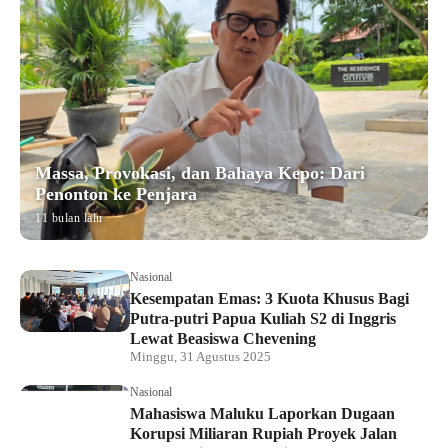
Massa, Provokasi, dan Bahaya Kepo: Dari
Penonton ke Penjara
11 bulan lalu
Nasional
Kesempatan Emas: 3 Kuota Khusus Bagi
Putra-putri Papua Kuliah S2 di Inggris
Lewat Beasiswa Chevening
Minggu, 31 Agustus 2025
Nasional
Mahasiswa Maluku Laporkan Dugaan
Korupsi Miliaran Rupiah Proyek Jalan