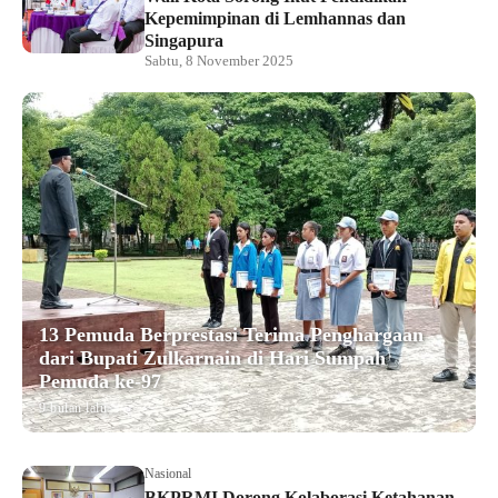
Kepemimpinan di Lemhannas dan
Singapura
Sabtu, 8 November 2025
13 Pemuda Berprestasi Terima Penghargaan
dari Bupati Zulkarnain di Hari Sumpah
Pemuda ke-97
9 bulan lalu
Nasional
BKPRMI Dorong Kolaborasi Ketahanan