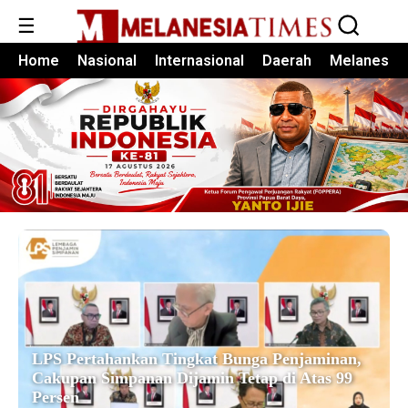
☰
Home
Nasional
Internasional
Daerah
Melanesia
LPS Pertahankan Tingkat Bunga Penjaminan,
Cakupan Simpanan Dijamin Tetap di Atas 99
Persen