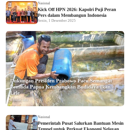
Nasional
Kick Off HPN 2026: Kapolri Puji Peran
Pers dalam Membangun Indonesia
Senin, 1 Desember 2025
Dukungan Presiden Prabowo Pacu Semangat
Pemuda Papua Kembangkan Budidaya Ikan
Lele
8 bulan lalu
Nasional
Pemerintah Pusat Salurkan Bantuan Mesin
Tempel untuk Perkuat Ekonomi Nelayan