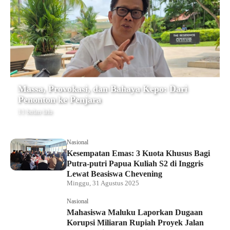
Massa, Provokasi, dan Bahaya Kepo: Dari
Penonton ke Penjara
11 bulan lalu
Nasional
Kesempatan Emas: 3 Kuota Khusus Bagi
Putra-putri Papua Kuliah S2 di Inggris
Lewat Beasiswa Chevening
Minggu, 31 Agustus 2025
Nasional
Mahasiswa Maluku Laporkan Dugaan
Korupsi Miliaran Rupiah Proyek Jalan