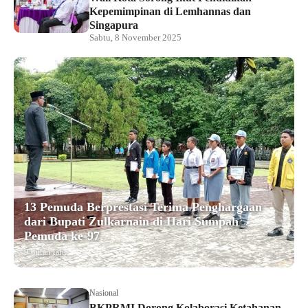
Kepemimpinan di Lemhannas dan
Singapura
Sabtu, 8 November 2025
13 Pemuda Berprestasi Terima Penghargaan
dari Bupati Zulkarnain di Hari Sumpah
Pemuda ke-97
9 bulan lalu
Nasional
BKPRMI Dorong Kolaborasi Ketahanan