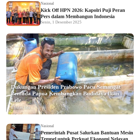
Nasional
Kick Off HPN 2026: Kapolri Puji Peran
Pers dalam Membangun Indonesia
Senin, 1 Desember 2025
Dukungan Presiden Prabowo Pacu Semangat
Pemuda Papua Kembangkan Budidaya Ikan
Lele
8 bulan lalu
Nasional
Pemerintah Pusat Salurkan Bantuan Mesin
Tempel untuk Perkuat Ekonomi Nelayan