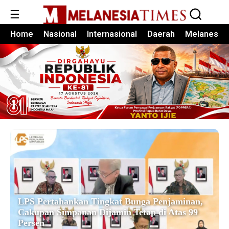
☰
Home
Nasional
Internasional
Daerah
Melanesia
LPS Pertahankan Tingkat Bunga Penjaminan,
Cakupan Simpanan Dijamin Tetap di Atas 99
Persen