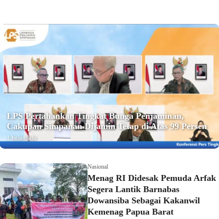
LPS Pertahankan Tingkat Bunga Penjaminan,
Cakupan Simpanan Dijamin Tetap di Atas 99 Persen
1 bulan lalu
Nasional
Menag RI Didesak Pemuda Arfak
Segera Lantik Barnabas
Dowansiba Sebagai Kakanwil
Kemenag Papua Barat