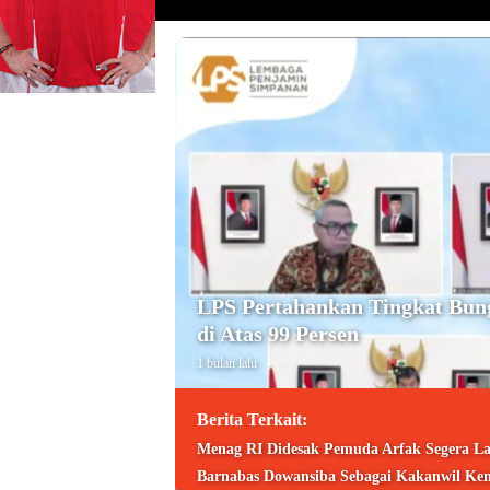
LPS Pertahankan Tingkat Bun
di Atas 99 Persen
1 bulan lalu
Berita Terkait:
Menag RI Didesak Pemuda Arfak Segera La
Barnabas Dowansiba Sebagai Kakanwil Ke