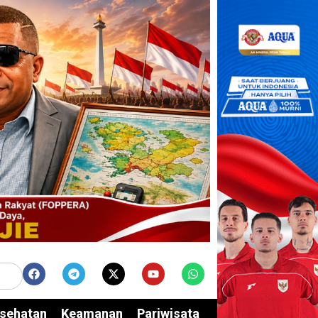
sehatan
Keamanan
Pariwisata
Edukasi
Opini