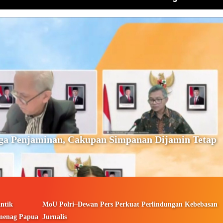
ga Penjaminan, Cakupan Simpanan Dijamin Tetap
ntik
MoU Polri–Dewan Pers Perkuat Perlindungan Kebebasan
menag Papua
Jurnalis