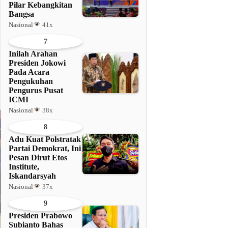
Pilar Kebangkitan
Bangsa
Nasional
41x
7
Inilah Arahan
Presiden Jokowi
Pada Acara
Pengukuhan
Pengurus Pusat
ICMI
Nasional
38x
8
Adu Kuat Polstratak
Partai Demokrat, Ini
Pesan Dirut Etos
Institute,
Iskandarsyah
Nasional
37x
9
Presiden Prabowo
Subianto Bahas