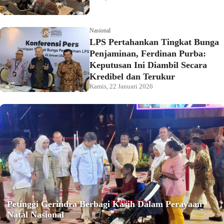
Nasional
LPS Pertahankan Tingkat Bunga
Penjaminan, Ferdinan Purba:
Keputusan Ini Diambil Secara
Kredibel dan Terukur
Kamis, 22 Januari 2026
Petinggi Gerindra Berbagi Kasih Dalam Perayaan
Natal Nasional