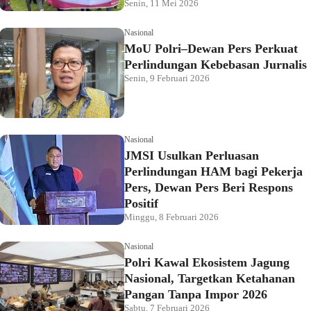
Senin, 11 Mei 2026
Nasional
MoU Polri–Dewan Pers Perkuat
Perlindungan Kebebasan Jurnalis
Senin, 9 Februari 2026
Nasional
JMSI Usulkan Perluasan
Perlindungan HAM bagi Pekerja
Pers, Dewan Pers Beri Respons
Positif
Minggu, 8 Februari 2026
Nasional
Polri Kawal Ekosistem Jagung
Nasional, Targetkan Ketahanan
Pangan Tanpa Impor 2026
Sabtu, 7 Februari 2026