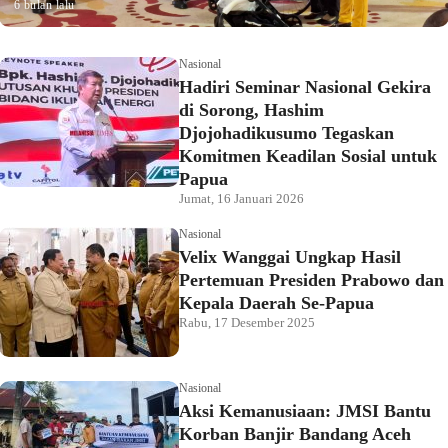
6 bulan lalu
Nasional
Hadiri Seminar Nasional Gekira
di Sorong, Hashim
Djojohadikusumo Tegaskan
Komitmen Keadilan Sosial untuk
Papua
Jumat, 16 Januari 2026
Nasional
Velix Wanggai Ungkap Hasil
Pertemuan Presiden Prabowo dan
Kepala Daerah Se-Papua
Rabu, 17 Desember 2025
Nasional
Aksi Kemanusiaan: JMSI Bantu
Korban Banjir Bandang Aceh