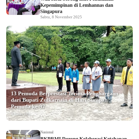
Kepemimpinan di Lemhannas dan
Singapura
Sabtu, 8 November 2025
13 Pemuda Berprestasi Terima Penghargaan
dari Bupati Zulkarnain di Hari Sumpah
Pemuda ke-97
9 bulan lalu
Nasional
BKPRMI Dorong Kolaborasi Ketahanan