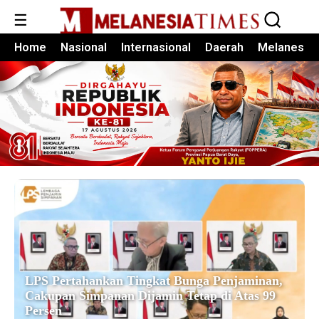
☰
Home
Nasional
Internasional
Daerah
Melanesia
LPS Pertahankan Tingkat Bunga Penjaminan,
Cakupan Simpanan Dijamin Tetap di Atas 99
Persen