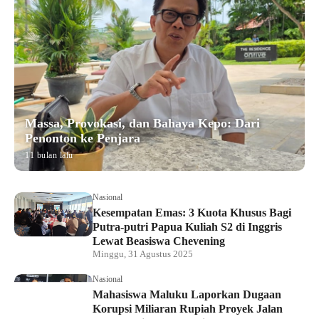
Massa, Provokasi, dan Bahaya Kepo: Dari
Penonton ke Penjara
11 bulan lalu
Nasional
Kesempatan Emas: 3 Kuota Khusus Bagi
Putra-putri Papua Kuliah S2 di Inggris
Lewat Beasiswa Chevening
Minggu, 31 Agustus 2025
Nasional
Mahasiswa Maluku Laporkan Dugaan
Korupsi Miliaran Rupiah Proyek Jalan