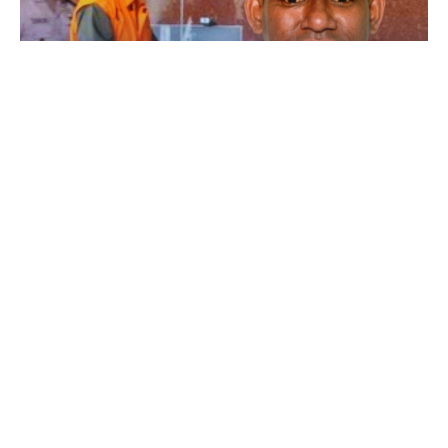
OTT Mengguncang Kabinet! PS 08 Ingatkan
Jangan Ada Lagi yang Khianati Presiden
Prabowo
11 bulan lalu
Nasional
Fornusa Beri Apresiasi Khusus untuk
Panglima TNI Usai Angkat Saleh Mustafa
Sebagai Wakasad
Rabu, 20 Agustus 2025
Nasional
Menteri Bahlil Sindir Ekspor Mentah:
Jangan Ulangi Kesalahan Era VOC
Rabu, 20 Agustus 2025
Nasional
Polemik HighScope Rancamaya, Kuasa
Hukum : Bareskrim Harus Menindak