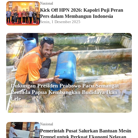
Nasional
Kick Off HPN 2026: Kapolri Puji Peran
Pers dalam Membangun Indonesia
Senin, 1 Desember 2025
Dukungan Presiden Prabowo Pacu Semangat
Pemuda Papua Kembangkan Budidaya Ikan
Lele
8 bulan lalu
Nasional
Pemerintah Pusat Salurkan Bantuan Mesin
Tempel untuk Perkuat Ekonomi Nelayan