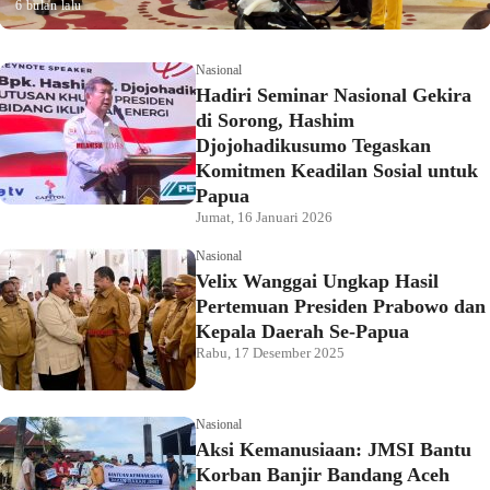
6 bulan lalu
Nasional
Hadiri Seminar Nasional Gekira
di Sorong, Hashim
Djojohadikusumo Tegaskan
Komitmen Keadilan Sosial untuk
Papua
Jumat, 16 Januari 2026
Nasional
Velix Wanggai Ungkap Hasil
Pertemuan Presiden Prabowo dan
Kepala Daerah Se-Papua
Rabu, 17 Desember 2025
Nasional
Aksi Kemanusiaan: JMSI Bantu
Korban Banjir Bandang Aceh