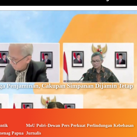
ga Penjaminan, Cakupan Simpanan Dijamin Tetap
ntik
MoU Polri–Dewan Pers Perkuat Perlindungan Kebebasan
menag Papua
Jurnalis