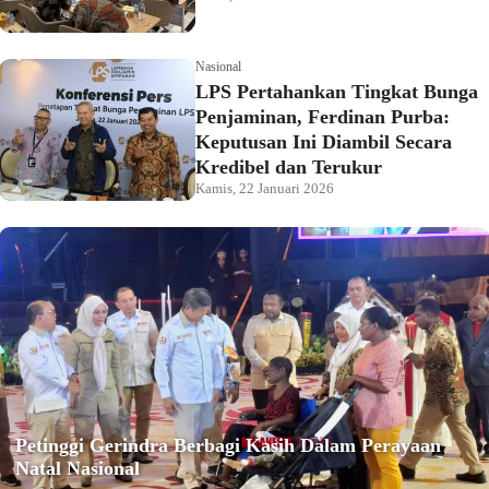
Nasional
LPS Pertahankan Tingkat Bunga
Penjaminan, Ferdinan Purba:
Keputusan Ini Diambil Secara
Kredibel dan Terukur
Kamis, 22 Januari 2026
Petinggi Gerindra Berbagi Kasih Dalam Perayaan
Natal Nasional