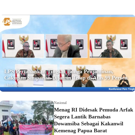
LPS Pertahankan Tingkat Bunga Penjaminan,
Cakupan Simpanan Dijamin Tetap di Atas 99 Persen
1 bulan lalu
Nasional
Menag RI Didesak Pemuda Arfak
Segera Lantik Barnabas
Dowansiba Sebagai Kakanwil
Kemenag Papua Barat