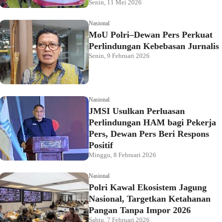
Senin, 11 Mei 2026
Nasional
MoU Polri–Dewan Pers Perkuat
Perlindungan Kebebasan Jurnalis
Senin, 9 Februari 2026
Nasional
JMSI Usulkan Perluasan
Perlindungan HAM bagi Pekerja
Pers, Dewan Pers Beri Respons
Positif
Minggu, 8 Februari 2026
Nasional
Polri Kawal Ekosistem Jagung
Nasional, Targetkan Ketahanan
Pangan Tanpa Impor 2026
Sabtu, 7 Februari 2026