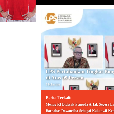
LPS Pertahankan Tingkat Bun
di Atas 99 Persen
1 bulan lalu
Berita Terkait:
Menag RI Didesak Pemuda Arfak Segera La
Barnabas Dowansiba Sebagai Kakanwil Ke