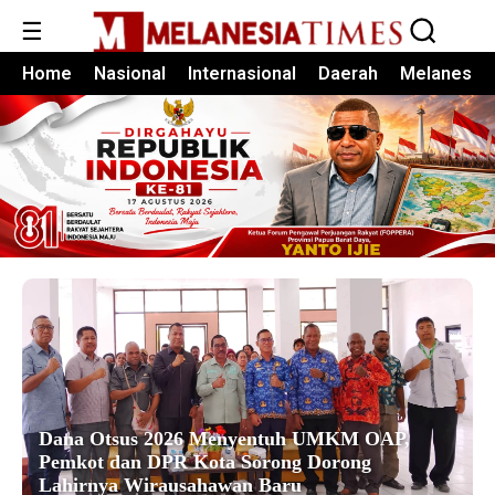
☰
Home
Nasional
Internasional
Daerah
Melanesia
Dana Otsus 2026 Menyentuh UMKM OAP,
Pemkot dan DPR Kota Sorong Dorong
Lahirnya Wirausahawan Baru