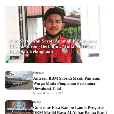
Zein Narwawan Soroti Anomali Kelangkaan
BBM di Sorong Berlanjut, Minta APH Usut
Penyebab Kelangkaan
1 hari lalu
Peristiwa
Antrean BBM Subsidi Masih Panjang,
Warga Minta Pimpianan Pertamina
Dievaluasi Total
Selasa, 4 Agustus 2026
Reiligi
Gubernur Elisa Kambu Lantik Pengurus
DKM Masjid Raya Al-Akbar Papua Barat