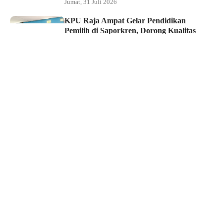
Jumat, 31 Juli 2026
KPU Raja Ampat Gelar Pendidikan
Pemilih di Saporkren, Dorong Kualitas
Demokrasi Lokal
Jumat, 31 Juli 2026
Hukum dan Kriminal
Polda Papua Barat Daya Geledah Kantor
DPRP Termasuk Ruangan Sekwan dan
Ketua, Kasus Korupsi 6,5 Miliar Berlanjut
Jumat, 31 Juli 2026
Edukasi
Mahasiswa Faperta Unamin Sorong
Kunjungi Lahan CSR dan Kebun
Percontohan Yonif TP 806
Kamis, 30 Juli 2026