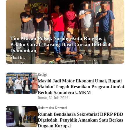
Tim Macan Polsek Sorong Kota Ringkus
Pelaku Curat, Barang Hasil Curian Berhasil
Diamankan
5 hari lalu
Reiligi
Masjid Jadi Motor Ekonomi Umat, Bupati
Maluku Tengah Resmikan Program Jum’at
Berkah Samudera UMKM
Jumat, 31 Juli 2026
Hukum dan Kriminal
Rumah Bendahara Sekretariat DPRP PBD
Digeledah, Penyidik Amankan Satu Berkas
Dugaan Korupsi