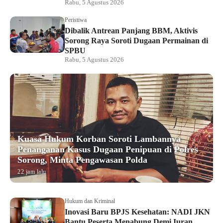
Rabu, 5 Agustus 2026
Peristiwa
Dibalik Antrean Panjang BBM, Aktivis
Sorong Raya Soroti Dugaan Permainan di
SPBU
Rabu, 5 Agustus 2026
Kuasa Hukum Korban Soroti Lambannya
Penanganan Kasus Dugaan Penipuan di Polres
Sorong, Minta Pengawasan Polda
22 jam lalu
Hukum dan Kriminal
Inovasi Baru BPJS Kesehatan: NADI JKN
Bantu Peserta Menabung Demi Iuran