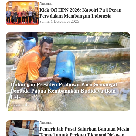
Nasional
Kick Off HPN 2026: Kapolri Puji Peran
Pers dalam Membangun Indonesia
Senin, 1 Desember 2025
Dukungan Presiden Prabowo Pacu Semangat
Pemuda Papua Kembangkan Budidaya Ikan
Lele
8 bulan lalu
Nasional
Pemerintah Pusat Salurkan Bantuan Mesin
Tempel untuk Perkuat Ekonomi Nelayan