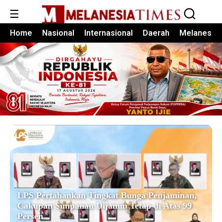
☰
Home
Nasional
Internasional
Daerah
Melanesia
LPS Pertahankan Tingkat Bunga Penjaminan,
Cakupan Simpanan Dijamin Tetap di Atas 99
Persen