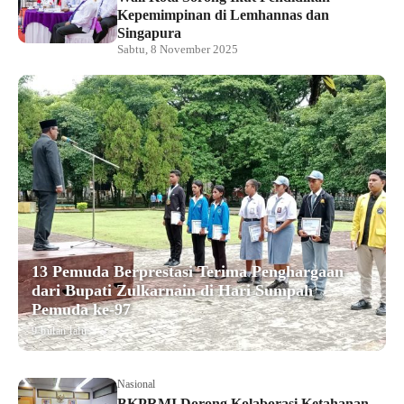
Kepemimpinan di Lemhannas dan
Singapura
Sabtu, 8 November 2025
13 Pemuda Berprestasi Terima Penghargaan
dari Bupati Zulkarnain di Hari Sumpah
Pemuda ke-97
9 bulan lalu
Nasional
BKPRMI Dorong Kolaborasi Ketahanan