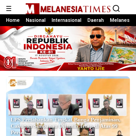
☰
Home
Nasional
Internasional
Daerah
Melanesia
LPS Pertahankan Tingkat Bunga Penjaminan,
Cakupan Simpanan Dijamin Tetap di Atas 99
Persen