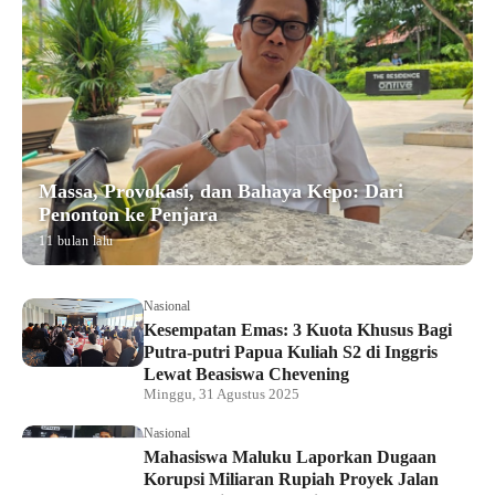
Massa, Provokasi, dan Bahaya Kepo: Dari
Penonton ke Penjara
11 bulan lalu
Nasional
Kesempatan Emas: 3 Kuota Khusus Bagi
Putra-putri Papua Kuliah S2 di Inggris
Lewat Beasiswa Chevening
Minggu, 31 Agustus 2025
Nasional
Mahasiswa Maluku Laporkan Dugaan
Korupsi Miliaran Rupiah Proyek Jalan