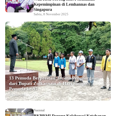
Kepemimpinan di Lemhannas dan
Singapura
Sabtu, 8 November 2025
13 Pemuda Berprestasi Terima Penghargaan
dari Bupati Zulkarnain di Hari Sumpah
Pemuda ke-97
9 bulan lalu
Nasional
BKPRMI Dorong Kolaborasi Ketahanan