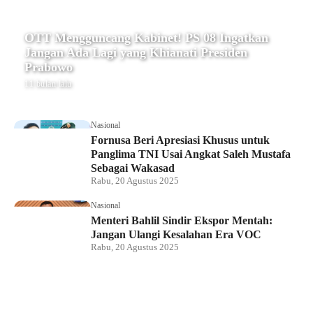
OTT Mengguncang Kabinet! PS 08 Ingatkan
Jangan Ada Lagi yang Khianati Presiden
Prabowo
11 bulan lalu
Nasional
Fornusa Beri Apresiasi Khusus untuk
Panglima TNI Usai Angkat Saleh Mustafa
Sebagai Wakasad
Rabu, 20 Agustus 2025
Nasional
Menteri Bahlil Sindir Ekspor Mentah:
Jangan Ulangi Kesalahan Era VOC
Rabu, 20 Agustus 2025
Nasional
Polemik HighScope Rancamaya, Kuasa
Hukum : Bareskrim Harus Menindak