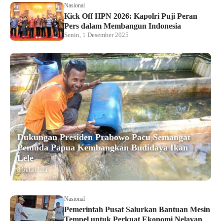
Nasional
Kick Off HPN 2026: Kapolri Puji Peran
Pers dalam Membangun Indonesia
Senin, 1 Desember 2025
Dukungan Presiden Prabowo Pacu Semangat
Pemuda Papua Kembangkan Budidaya Ikan
Lele
8 bulan lalu
Nasional
Pemerintah Pusat Salurkan Bantuan Mesin
Tempel untuk Perkuat Ekonomi Nelayan