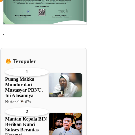
.
Teropuler
1
Puang Makka
Mundur dari
Mustasyar PBNU,
Ini Alasannya
Nasional
67x
2
Mantan Kepala BIN
Berikan Kunci
Sukses Berantas