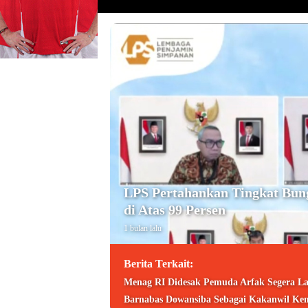
LPS Pertahankan Tingkat Bun
di Atas 99 Persen
1 bulan lalu
Berita Terkait:
Menag RI Didesak Pemuda Arfak Segera La
Barnabas Dowansiba Sebagai Kakanwil Ke