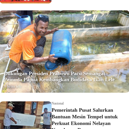
Dukungan Presiden Prabowo Pacu Semangat
Pemuda Papua Kembangkan Budidaya Ikan Lele
8 bulan lalu
Nasional
Pemerintah Pusat Salurkan
Bantuan Mesin Tempel untuk
Perkuat Ekonomi Nelayan