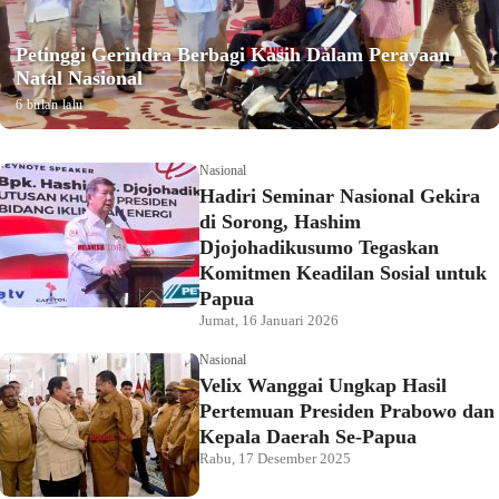
Petinggi Gerindra Berbagi Kasih Dalam Perayaan
Natal Nasional
6 bulan lalu
Nasional
Hadiri Seminar Nasional Gekira
di Sorong, Hashim
Djojohadikusumo Tegaskan
Komitmen Keadilan Sosial untuk
Papua
Jumat, 16 Januari 2026
Nasional
Velix Wanggai Ungkap Hasil
Pertemuan Presiden Prabowo dan
Kepala Daerah Se-Papua
Rabu, 17 Desember 2025