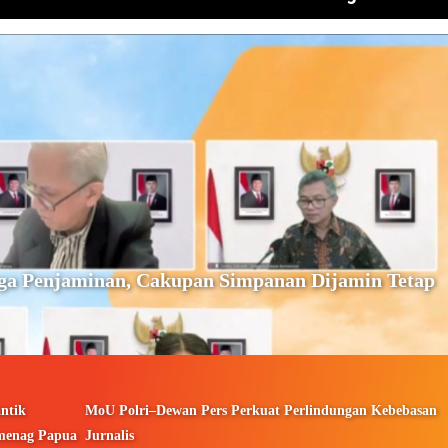
ga Penjaminan, Cakupan Simpanan Dijamin Tetap
ntik
MoU Polri–Dewan Pers Perkuat Perlindungan Kebebasan
menag Papua
Jurnalis