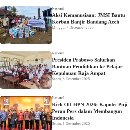
Nasional
Aksi Kemanusiaan: JMSI Bantu
Korban Banjir Bandang Aceh
Minggu, 7 Desember 2025
Nasional
Presiden Prabowo Salurkan
Bantuan Pendidikan ke Pelajar
Kepulauan Raja Ampat
Sabtu, 6 Desember 2025
Nasional
Kick Off HPN 2026: Kapolri Puji
Peran Pers dalam Membangun
Indonesia
Senin, 1 Desember 2025