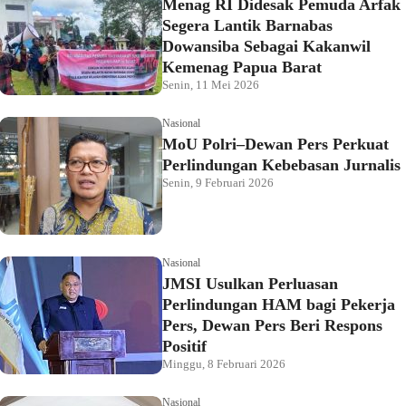
Menag RI Didesak Pemuda Arfak
Segera Lantik Barnabas
Dowansiba Sebagai Kakanwil
Kemenag Papua Barat
Senin, 11 Mei 2026
Nasional
MoU Polri–Dewan Pers Perkuat
Perlindungan Kebebasan Jurnalis
Senin, 9 Februari 2026
Nasional
JMSI Usulkan Perluasan
Perlindungan HAM bagi Pekerja
Pers, Dewan Pers Beri Respons
Positif
Minggu, 8 Februari 2026
Nasional