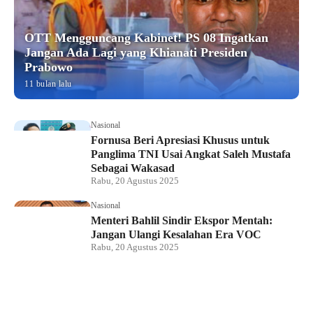
OTT Mengguncang Kabinet! PS 08 Ingatkan
Jangan Ada Lagi yang Khianati Presiden
Prabowo
11 bulan lalu
Nasional
Fornusa Beri Apresiasi Khusus untuk
Panglima TNI Usai Angkat Saleh Mustafa
Sebagai Wakasad
Rabu, 20 Agustus 2025
Nasional
Menteri Bahlil Sindir Ekspor Mentah:
Jangan Ulangi Kesalahan Era VOC
Rabu, 20 Agustus 2025
Nasional
Polemik HighScope Rancamaya, Kuasa
Hukum : Bareskrim Harus Menindak