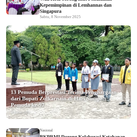
Kepemimpinan di Lemhannas dan
Singapura
Sabtu, 8 November 2025
13 Pemuda Berprestasi Terima Penghargaan
dari Bupati Zulkarnain di Hari Sumpah
Pemuda ke-97
9 bulan lalu
Nasional
BKPRMI Dorong Kolaborasi Ketahanan