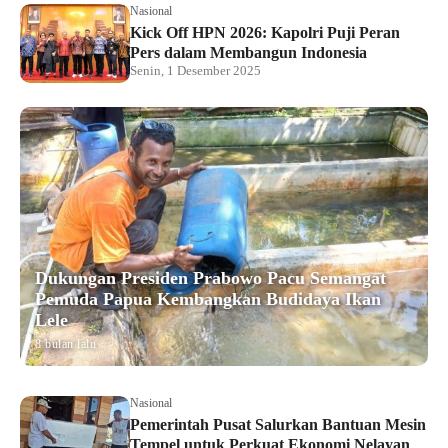
Nasional
Kick Off HPN 2026: Kapolri Puji Peran
Pers dalam Membangun Indonesia
Senin, 1 Desember 2025
Dukungan Presiden Prabowo Pacu Semangat
Pemuda Papua Kembangkan Budidaya Ikan
Lele
8 bulan lalu
Nasional
Pemerintah Pusat Salurkan Bantuan Mesin
Tempel untuk Perkuat Ekonomi Nelayan