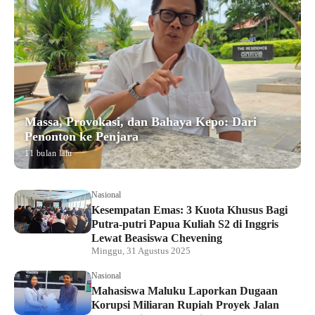
Massa, Provokasi, dan Bahaya Kepo: Dari
Penonton ke Penjara
11 bulan lalu
Nasional
Kesempatan Emas: 3 Kuota Khusus Bagi
Putra-putri Papua Kuliah S2 di Inggris
Lewat Beasiswa Chevening
Minggu, 31 Agustus 2025
Nasional
Mahasiswa Maluku Laporkan Dugaan
Korupsi Miliaran Rupiah Proyek Jalan