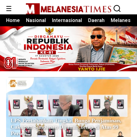
☰
Home
Nasional
Internasional
Daerah
Melanesia
LPS Pertahankan Tingkat Bunga Penjaminan,
Cakupan Simpanan Dijamin Tetap di Atas 99
Persen