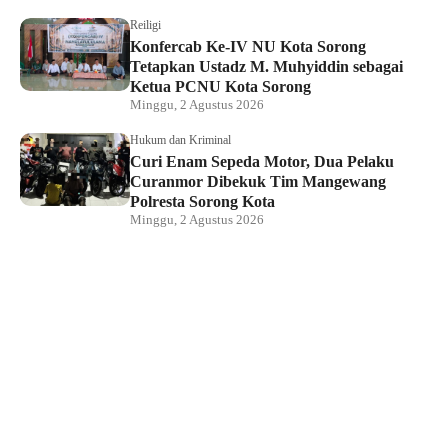
Reiligi
Konfercab Ke-IV NU Kota Sorong
Tetapkan Ustadz M. Muhyiddin sebagai
Ketua PCNU Kota Sorong
Minggu, 2 Agustus 2026
Hukum dan Kriminal
Curi Enam Sepeda Motor, Dua Pelaku
Curanmor Dibekuk Tim Mangewang
Polresta Sorong Kota
Minggu, 2 Agustus 2026
Hukum dan Kriminal
Kapolda Papua Barat Daya Hadiri
Pelantikan Pengurus PSMTI, Perkuat
Sinergi dan Toleransi
Sabtu, 1 Agustus 2026
Direktur LBH Mambo Waswar Minta BPH
Migas Evaluasi Kebijakan Penyaluran
BBM di Raja Ampat
Sabtu, 1 Agustus 2026