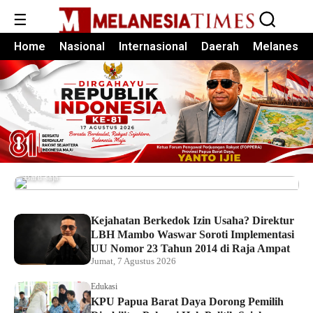
☰
Home
Nasional
Internasional
Daerah
Melanesia
Pemkot Sorong Salurkan Alsintan kepada
Kelompok Tani, Dorong Produktivitas dan
Ketahanan Pangan
Baru saja
Kejahatan Berkedok Izin Usaha? Direktur
LBH Mambo Waswar Soroti Implementasi
UU Nomor 23 Tahun 2014 di Raja Ampat
Jumat, 7 Agustus 2026
Edukasi
KPU Papua Barat Daya Dorong Pemilih