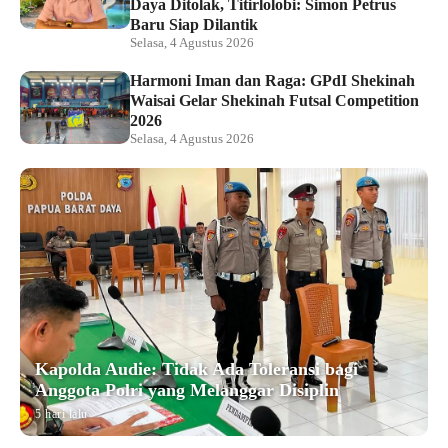
Daya Ditolak, Titirlolobi: Simon Petrus
Baru Siap Dilantik
Selasa, 4 Agustus 2026
Harmoni Iman dan Raga: GPdI Shekinah
Waisai Gelar Shekinah Futsal Competition
2026
Selasa, 4 Agustus 2026
Kapolda Audie: Tidak Ada Toleransi bagi
Anggota Polri yang Melanggar Disiplin
5 hari lalu