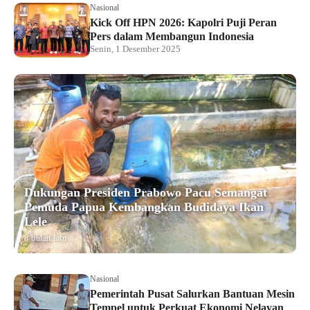
Nasional
Kick Off HPN 2026: Kapolri Puji Peran
Pers dalam Membangun Indonesia
Senin, 1 Desember 2025
Dukungan Presiden Prabowo Pacu Semangat
Pemuda Papua Kembangkan Budidaya Ikan
Lele
8 bulan lalu
Nasional
Pemerintah Pusat Salurkan Bantuan Mesin
Tempel untuk Perkuat Ekonomi Nelayan