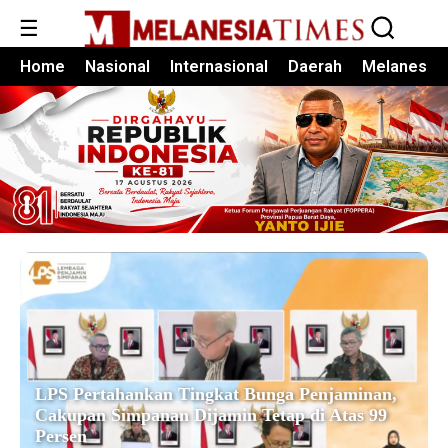
☰
Home
Nasional
Internasional
Daerah
Melanesia
LPS Pertahankan Tingkat Bunga Penjaminan,
Cakupan Simpanan Dijamin Tetap di Atas 99
Persen