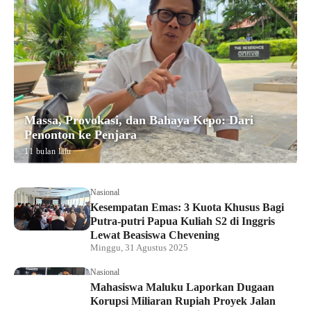
Massa, Provokasi, dan Bahaya Kepo: Dari
Penonton ke Penjara
11 bulan lalu
Nasional
Kesempatan Emas: 3 Kuota Khusus Bagi
Putra-putri Papua Kuliah S2 di Inggris
Lewat Beasiswa Chevening
Minggu, 31 Agustus 2025
Nasional
Mahasiswa Maluku Laporkan Dugaan
Korupsi Miliaran Rupiah Proyek Jalan