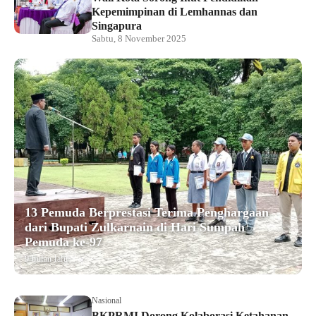
Kepemimpinan di Lemhannas dan
Singapura
Sabtu, 8 November 2025
13 Pemuda Berprestasi Terima Penghargaan
dari Bupati Zulkarnain di Hari Sumpah
Pemuda ke-97
9 bulan lalu
Nasional
BKPRMI Dorong Kolaborasi Ketahanan