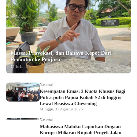
Massa, Provokasi, dan Bahaya Kepo: Dari
Penonton ke Penjara
11 bulan lalu
Nasional
Kesempatan Emas: 3 Kuota Khusus Bagi
Putra-putri Papua Kuliah S2 di Inggris
Lewat Beasiswa Chevening
Minggu, 31 Agustus 2025
Nasional
Mahasiswa Maluku Laporkan Dugaan
Korupsi Miliaran Rupiah Proyek Jalan