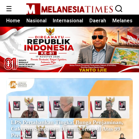
☰
Home
Nasional
Internasional
Daerah
Melanesia
LPS Pertahankan Tingkat Bunga Penjaminan,
Cakupan Simpanan Dijamin Tetap di Atas 99
Persen