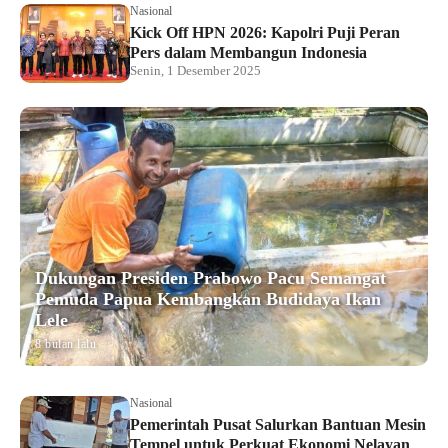
Nasional
Kick Off HPN 2026: Kapolri Puji Peran
Pers dalam Membangun Indonesia
Senin, 1 Desember 2025
Dukungan Presiden Prabowo Pacu Semangat
Pemuda Papua Kembangkan Budidaya Ikan
Lele
8 bulan lalu
Nasional
Pemerintah Pusat Salurkan Bantuan Mesin
Tempel untuk Perkuat Ekonomi Nelayan