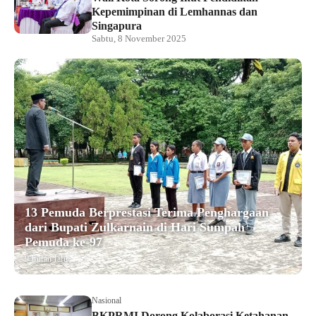
Kepemimpinan di Lemhannas dan
Singapura
Sabtu, 8 November 2025
13 Pemuda Berprestasi Terima Penghargaan
dari Bupati Zulkarnain di Hari Sumpah
Pemuda ke-97
9 bulan lalu
Nasional
BKPRMI Dorong Kolaborasi Ketahanan