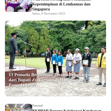
Kepemimpinan di Lemhannas dan
Singapura
Sabtu, 8 November 2025
13 Pemuda Berprestasi Terima Penghargaan
dari Bupati Zulkarnain di Hari Sumpah
Pemuda ke-97
9 bulan lalu
Nasional
BKPRMI Dorong Kolaborasi Ketahanan