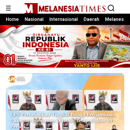
☰
Home
Nasional
Internasional
Daerah
Melanesia
LPS Pertahankan Tingkat Bunga Penjaminan,
Cakupan Simpanan Dijamin Tetap di Atas 99
Persen