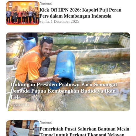
Nasional
Kick Off HPN 2026: Kapolri Puji Peran
Pers dalam Membangun Indonesia
Senin, 1 Desember 2025
Dukungan Presiden Prabowo Pacu Semangat
Pemuda Papua Kembangkan Budidaya Ikan
Lele
8 bulan lalu
Nasional
Pemerintah Pusat Salurkan Bantuan Mesin
Tempel untuk Perkuat Ekonomi Nelayan