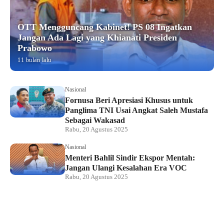
OTT Mengguncang Kabinet! PS 08 Ingatkan
Jangan Ada Lagi yang Khianati Presiden
Prabowo
11 bulan lalu
Nasional
Fornusa Beri Apresiasi Khusus untuk
Panglima TNI Usai Angkat Saleh Mustafa
Sebagai Wakasad
Rabu, 20 Agustus 2025
Nasional
Menteri Bahlil Sindir Ekspor Mentah:
Jangan Ulangi Kesalahan Era VOC
Rabu, 20 Agustus 2025
Nasional
Polemik HighScope Rancamaya, Kuasa
Hukum : Bareskrim Harus Menindak