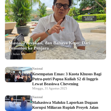
Massa, Provokasi, dan Bahaya Kepo: Dari
Penonton ke Penjara
11 bulan lalu
Nasional
Kesempatan Emas: 3 Kuota Khusus Bagi
Putra-putri Papua Kuliah S2 di Inggris
Lewat Beasiswa Chevening
Minggu, 31 Agustus 2025
Nasional
Mahasiswa Maluku Laporkan Dugaan
Korupsi Miliaran Rupiah Proyek Jalan