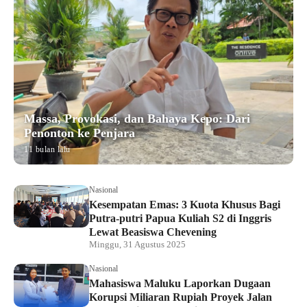
Massa, Provokasi, dan Bahaya Kepo: Dari
Penonton ke Penjara
11 bulan lalu
Nasional
Kesempatan Emas: 3 Kuota Khusus Bagi
Putra-putri Papua Kuliah S2 di Inggris
Lewat Beasiswa Chevening
Minggu, 31 Agustus 2025
Nasional
Mahasiswa Maluku Laporkan Dugaan
Korupsi Miliaran Rupiah Proyek Jalan