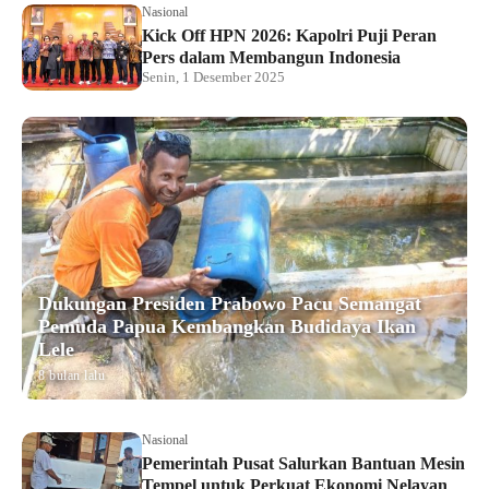
Nasional
Kick Off HPN 2026: Kapolri Puji Peran
Pers dalam Membangun Indonesia
Senin, 1 Desember 2025
Dukungan Presiden Prabowo Pacu Semangat
Pemuda Papua Kembangkan Budidaya Ikan
Lele
8 bulan lalu
Nasional
Pemerintah Pusat Salurkan Bantuan Mesin
Tempel untuk Perkuat Ekonomi Nelayan