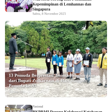
Kepemimpinan di Lemhannas dan
Singapura
Sabtu, 8 November 2025
13 Pemuda Berprestasi Terima Penghargaan
dari Bupati Zulkarnain di Hari Sumpah
Pemuda ke-97
9 bulan lalu
Nasional
BKPRMI Dorong Kolaborasi Ketahanan