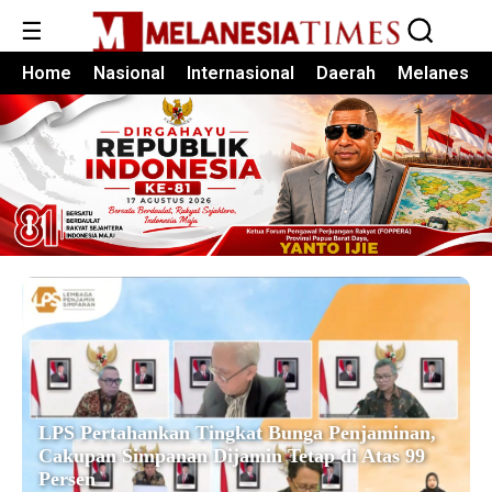
☰
Home
Nasional
Internasional
Daerah
Melanesia
LPS Pertahankan Tingkat Bunga Penjaminan,
Cakupan Simpanan Dijamin Tetap di Atas 99
Persen