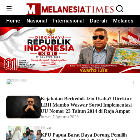
☰
Home
Nasional
Internasional
Daerah
Melanesia
Pemkot Sorong Salurkan Alsintan kepada
Kelompok Tani, Dorong Produktivitas dan
Ketahanan Pangan
Baru saja
Kejahatan Berkedok Izin Usaha? Direktur
LBH Mambo Waswar Soroti Implementasi
UU Nomor 23 Tahun 2014 di Raja Ampat
Jumat, 7 Agustus 2026
Edukasi
KPU Papua Barat Daya Dorong Pemilih