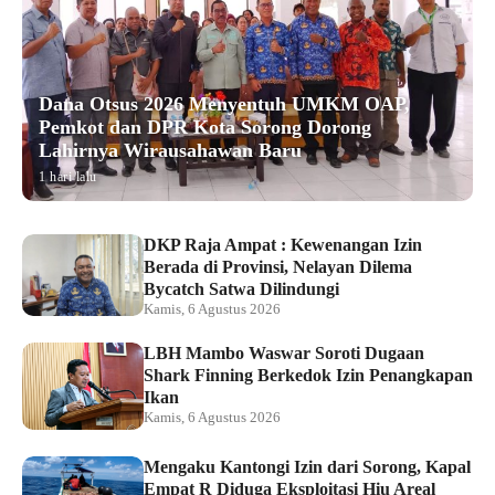
Dana Otsus 2026 Menyentuh UMKM OAP,
Pemkot dan DPR Kota Sorong Dorong
Lahirnya Wirausahawan Baru
1 hari lalu
DKP Raja Ampat : Kewenangan Izin
Berada di Provinsi, Nelayan Dilema
Bycatch Satwa Dilindungi
Kamis, 6 Agustus 2026
LBH Mambo Waswar Soroti Dugaan
Shark Finning Berkedok Izin Penangkapan
Ikan
Kamis, 6 Agustus 2026
Mengaku Kantongi Izin dari Sorong, Kapal
Empat R Diduga Eksploitasi Hiu Areal