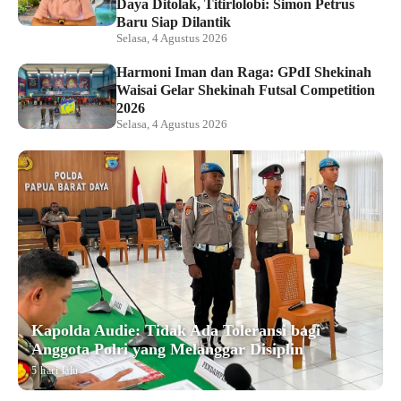
Daya Ditolak, Titirlolobi: Simon Petrus
Baru Siap Dilantik
Selasa, 4 Agustus 2026
Harmoni Iman dan Raga: GPdI Shekinah
Waisai Gelar Shekinah Futsal Competition
2026
Selasa, 4 Agustus 2026
Kapolda Audie: Tidak Ada Toleransi bagi
Anggota Polri yang Melanggar Disiplin
5 hari lalu