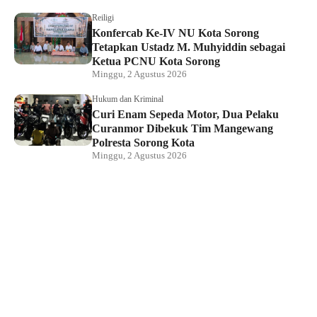
Reiligi
Konfercab Ke-IV NU Kota Sorong
Tetapkan Ustadz M. Muhyiddin sebagai
Ketua PCNU Kota Sorong
Minggu, 2 Agustus 2026
Hukum dan Kriminal
Curi Enam Sepeda Motor, Dua Pelaku
Curanmor Dibekuk Tim Mangewang
Polresta Sorong Kota
Minggu, 2 Agustus 2026
Hukum dan Kriminal
Kapolda Papua Barat Daya Hadiri
Pelantikan Pengurus PSMTI, Perkuat
Sinergi dan Toleransi
Sabtu, 1 Agustus 2026
Direktur LBH Mambo Waswar Minta BPH
Migas Evaluasi Kebijakan Penyaluran
BBM di Raja Ampat
Sabtu, 1 Agustus 2026