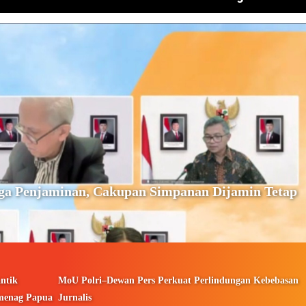
ga Penjaminan, Cakupan Simpanan Dijamin Tetap
ntik
MoU Polri–Dewan Pers Perkuat Perlindungan Kebebasan
menag Papua
Jurnalis