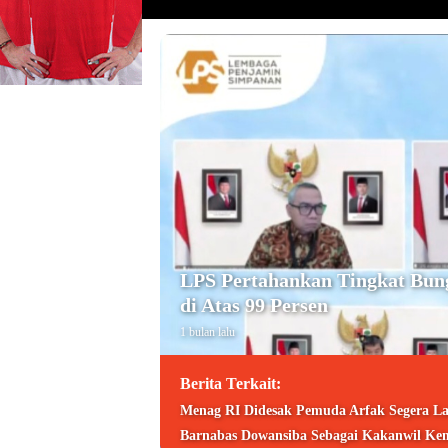
LPS Pertahankan Tingkat Bun
di Atas 99 Persen
1 bulan lalu
Berita Terkait:
Menag RI Didesak Pemuda Arfak Segera La
Barnabas Dowansiba Sebagai Kakanwil Ke