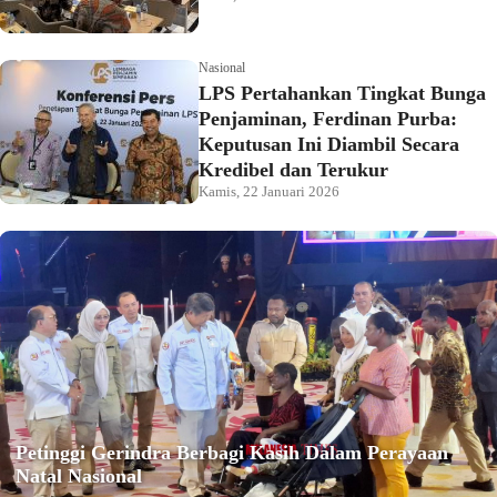
Nasional
LPS Pertahankan Tingkat Bunga
Penjaminan, Ferdinan Purba:
Keputusan Ini Diambil Secara
Kredibel dan Terukur
Kamis, 22 Januari 2026
Petinggi Gerindra Berbagi Kasih Dalam Perayaan
Natal Nasional