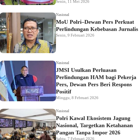
Senin, 11 Mei 2026
Nasional
MoU Polri–Dewan Pers Perkuat
Perlindungan Kebebasan Jurnalis
Senin, 9 Februari 2026
Nasional
JMSI Usulkan Perluasan
Perlindungan HAM bagi Pekerja
Pers, Dewan Pers Beri Respons
Positif
Minggu, 8 Februari 2026
Nasional
Polri Kawal Ekosistem Jagung
Nasional, Targetkan Ketahanan
Pangan Tanpa Impor 2026
Sabtu, 7 Februari 2026