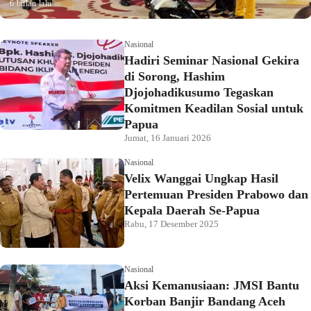
6 bulan lalu
Nasional
Hadiri Seminar Nasional Gekira
di Sorong, Hashim
Djojohadikusumo Tegaskan
Komitmen Keadilan Sosial untuk
Papua
Jumat, 16 Januari 2026
Nasional
Velix Wanggai Ungkap Hasil
Pertemuan Presiden Prabowo dan
Kepala Daerah Se-Papua
Rabu, 17 Desember 2025
Nasional
Aksi Kemanusiaan: JMSI Bantu
Korban Banjir Bandang Aceh