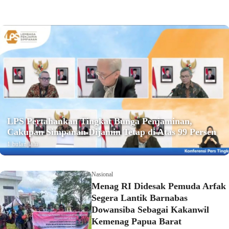
LPS Pertahankan Tingkat Bunga Penjaminan,
Cakupan Simpanan Dijamin Tetap di Atas 99 Persen
1 bulan lalu
Nasional
Menag RI Didesak Pemuda Arfak
Segera Lantik Barnabas
Dowansiba Sebagai Kakanwil
Kemenag Papua Barat