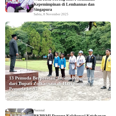
Kepemimpinan di Lemhannas dan
Singapura
Sabtu, 8 November 2025
13 Pemuda Berprestasi Terima Penghargaan
dari Bupati Zulkarnain di Hari Sumpah
Pemuda ke-97
9 bulan lalu
Nasional
BKPRMI Dorong Kolaborasi Ketahanan