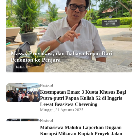
Massa, Provokasi, dan Bahaya Kepo: Dari
Penonton ke Penjara
11 bulan lalu
Nasional
Kesempatan Emas: 3 Kuota Khusus Bagi
Putra-putri Papua Kuliah S2 di Inggris
Lewat Beasiswa Chevening
Minggu, 31 Agustus 2025
Nasional
Mahasiswa Maluku Laporkan Dugaan
Korupsi Miliaran Rupiah Proyek Jalan