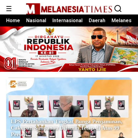
☰
Home
Nasional
Internasional
Daerah
Melanesia
LPS Pertahankan Tingkat Bunga Penjaminan,
Cakupan Simpanan Dijamin Tetap di Atas 99
Persen