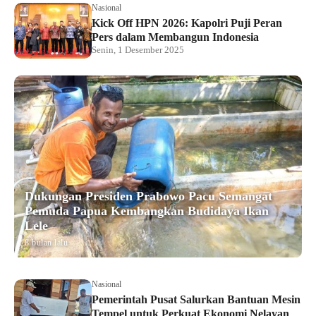
Nasional
Kick Off HPN 2026: Kapolri Puji Peran
Pers dalam Membangun Indonesia
Senin, 1 Desember 2025
Dukungan Presiden Prabowo Pacu Semangat
Pemuda Papua Kembangkan Budidaya Ikan
Lele
8 bulan lalu
Nasional
Pemerintah Pusat Salurkan Bantuan Mesin
Tempel untuk Perkuat Ekonomi Nelayan