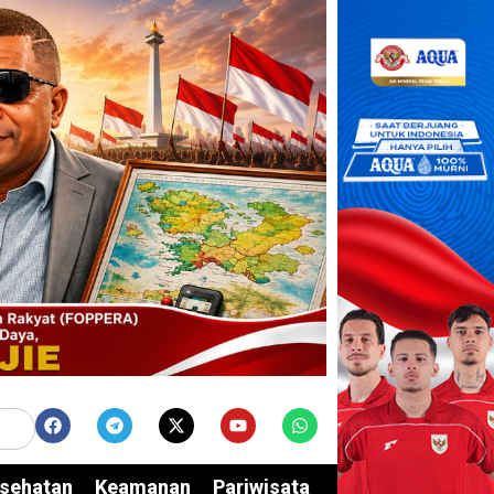
sehatan
Keamanan
Pariwisata
Edukasi
Opini