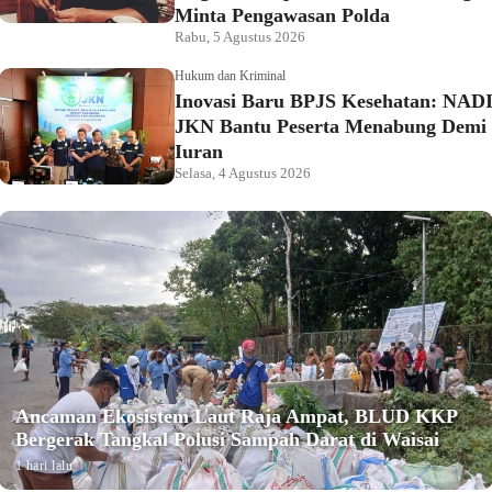
Minta Pengawasan Polda
Rabu, 5 Agustus 2026
Hukum dan Kriminal
Inovasi Baru BPJS Kesehatan: NAD
JKN Bantu Peserta Menabung Demi
Iuran
Selasa, 4 Agustus 2026
Ancaman Ekosistem Laut Raja Ampat, BLUD KKP
Bergerak Tangkal Polusi Sampah Darat di Waisai
1 hari lalu