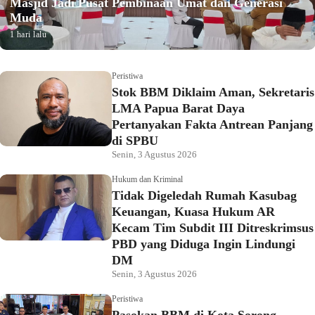
Masjid Jadi Pusat Pembinaan Umat dan Generasi
Muda
1 hari lalu
Peristiwa
Stok BBM Diklaim Aman, Sekretaris
LMA Papua Barat Daya
Pertanyakan Fakta Antrean Panjang
di SPBU
Senin, 3 Agustus 2026
Hukum dan Kriminal
Tidak Digeledah Rumah Kasubag
Keuangan, Kuasa Hukum AR
Kecam Tim Subdit III Ditreskrimsus
PBD yang Diduga Ingin Lindungi
DM
Senin, 3 Agustus 2026
Peristiwa