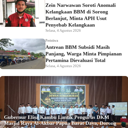
Zein Narwawan Soroti Anomali
Kelangkaan BBM di Sorong
Berlanjut, Minta APH Usut
Penyebab Kelangkaan
Selasa, 4 Agustus 2026
Peristiwa
Antrean BBM Subsidi Masih
Panjang, Warga Minta Pimpianan
Pertamina Dievaluasi Total
Selasa, 4 Agustus 2026
Gubernur Elisa Kambu Lantik Pengurus DKM
Masjid Raya Al-Akbar Papua Barat Daya, Dorong