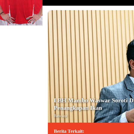
LBH Mambo Waswar Soroti Dug
Penangkapan Ikan
Baru saja
Berita Terkait: