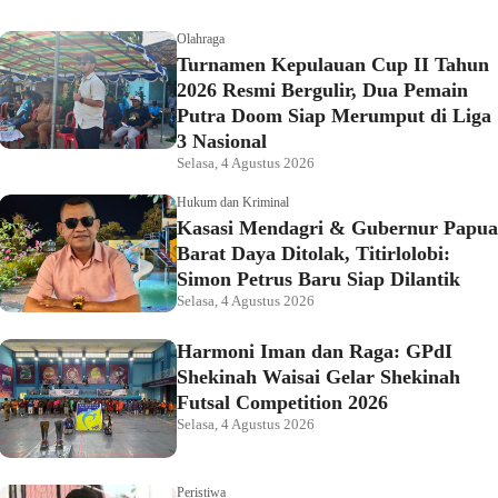
Olahraga
Turnamen Kepulauan Cup II Tahun
2026 Resmi Bergulir, Dua Pemain
Putra Doom Siap Merumput di Liga
3 Nasional
Selasa, 4 Agustus 2026
Hukum dan Kriminal
Kasasi Mendagri & Gubernur Papua
Barat Daya Ditolak, Titirlolobi:
Simon Petrus Baru Siap Dilantik
Selasa, 4 Agustus 2026
Harmoni Iman dan Raga: GPdI
Shekinah Waisai Gelar Shekinah
Futsal Competition 2026
Selasa, 4 Agustus 2026
Peristiwa