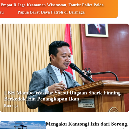
l Empat R
Jaga Keamanan Wisatawan, Tourist Police Polda
yau
Papua Barat Daya Patroli di Dermaga
LBH Mambo Waswar Soroti Dugaan Shark Finning
Berkedok Izin Penangkapan Ikan
Baru saja
Mengaku Kantongi Izin dari Sorong,