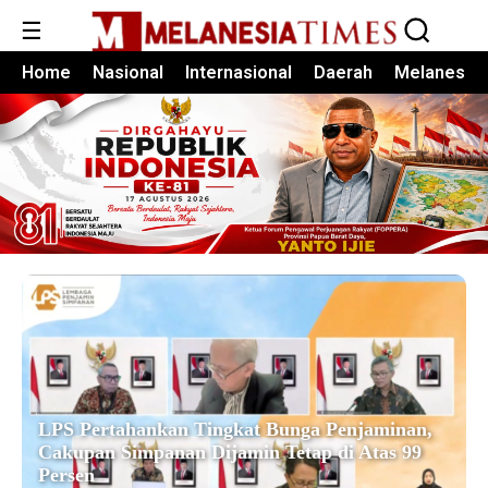
☰
Home
Nasional
Internasional
Daerah
Melanesia
LPS Pertahankan Tingkat Bunga Penjaminan,
Cakupan Simpanan Dijamin Tetap di Atas 99
Persen