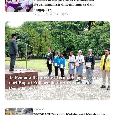
Kepemimpinan di Lemhannas dan
Singapura
Sabtu, 8 November 2025
13 Pemuda Berprestasi Terima Penghargaan
dari Bupati Zulkarnain di Hari Sumpah
Pemuda ke-97
9 bulan lalu
Nasional
BKPRMI Dorong Kolaborasi Ketahanan