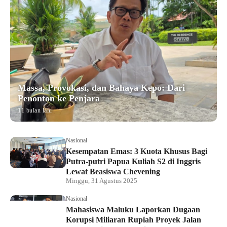
Massa, Provokasi, dan Bahaya Kepo: Dari
Penonton ke Penjara
11 bulan lalu
Nasional
Kesempatan Emas: 3 Kuota Khusus Bagi
Putra-putri Papua Kuliah S2 di Inggris
Lewat Beasiswa Chevening
Minggu, 31 Agustus 2025
Nasional
Mahasiswa Maluku Laporkan Dugaan
Korupsi Miliaran Rupiah Proyek Jalan