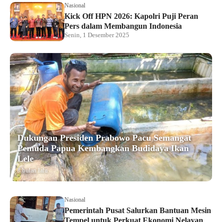
Nasional
Kick Off HPN 2026: Kapolri Puji Peran
Pers dalam Membangun Indonesia
Senin, 1 Desember 2025
Dukungan Presiden Prabowo Pacu Semangat
Pemuda Papua Kembangkan Budidaya Ikan
Lele
8 bulan lalu
Nasional
Pemerintah Pusat Salurkan Bantuan Mesin
Tempel untuk Perkuat Ekonomi Nelayan