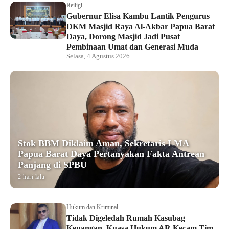
Reiligi
Gubernur Elisa Kambu Lantik Pengurus
DKM Masjid Raya Al-Akbar Papua Barat
Daya, Dorong Masjid Jadi Pusat
Pembinaan Umat dan Generasi Muda
Selasa, 4 Agustus 2026
Stok BBM Diklaim Aman, Sekretaris LMA
Papua Barat Daya Pertanyakan Fakta Antrean
Panjang di SPBU
2 hari lalu
Hukum dan Kriminal
Tidak Digeledah Rumah Kasubag
Keuangan, Kuasa Hukum AR Kecam Tim