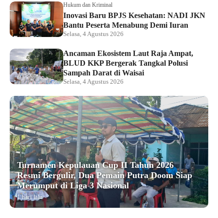
Hukum dan Kriminal
Inovasi Baru BPJS Kesehatan: NADI JKN
Bantu Peserta Menabung Demi Iuran
Selasa, 4 Agustus 2026
Ancaman Ekosistem Laut Raja Ampat,
BLUD KKP Bergerak Tangkal Polusi
Sampah Darat di Waisai
Selasa, 4 Agustus 2026
Turnamen Kepulauan Cup II Tahun 2026
Resmi Bergulir, Dua Pemain Putra Doom Siap
Merumput di Liga 3 Nasional
1 hari lalu