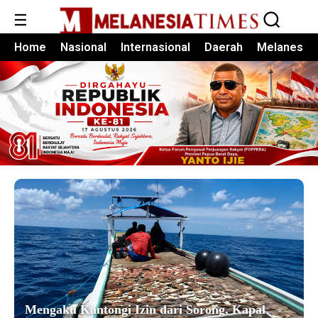
☰
Home
Nasional
Internasional
Daerah
Melanesia
Mengaku Kantongi Izin dari Sorong, Kapal