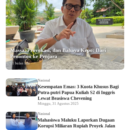
Massa, Provokasi, dan Bahaya Kepo: Dari
Penonton ke Penjara
11 bulan lalu
Nasional
Kesempatan Emas: 3 Kuota Khusus Bagi
Putra-putri Papua Kuliah S2 di Inggris
Lewat Beasiswa Chevening
Minggu, 31 Agustus 2025
Nasional
Mahasiswa Maluku Laporkan Dugaan
Korupsi Miliaran Rupiah Proyek Jalan