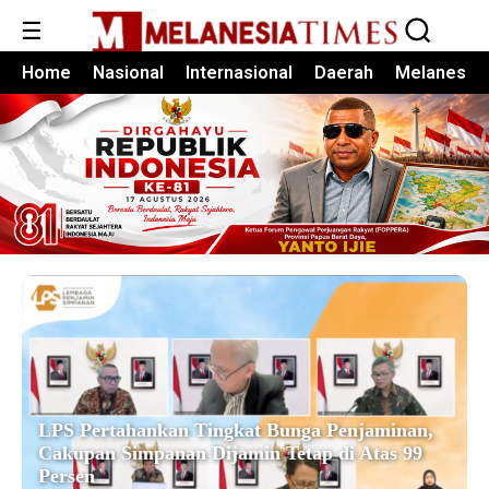
☰
Home
Nasional
Internasional
Daerah
Melanesia
LPS Pertahankan Tingkat Bunga Penjaminan,
Cakupan Simpanan Dijamin Tetap di Atas 99
Persen