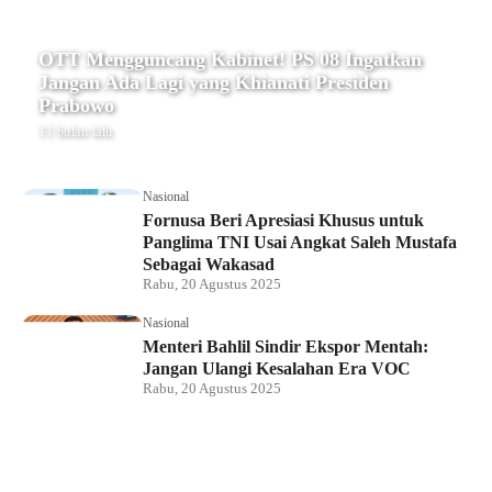
OTT Mengguncang Kabinet! PS 08 Ingatkan
Jangan Ada Lagi yang Khianati Presiden
Prabowo
11 bulan lalu
Nasional
Fornusa Beri Apresiasi Khusus untuk
Panglima TNI Usai Angkat Saleh Mustafa
Sebagai Wakasad
Rabu, 20 Agustus 2025
Nasional
Menteri Bahlil Sindir Ekspor Mentah:
Jangan Ulangi Kesalahan Era VOC
Rabu, 20 Agustus 2025
Nasional
Polemik HighScope Rancamaya, Kuasa
Hukum : Bareskrim Harus Menindak