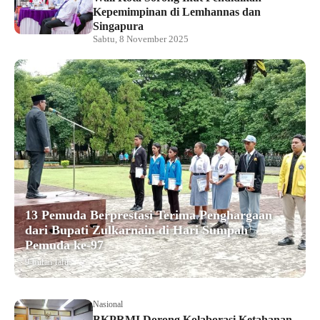
Kepemimpinan di Lemhannas dan
Singapura
Sabtu, 8 November 2025
13 Pemuda Berprestasi Terima Penghargaan
dari Bupati Zulkarnain di Hari Sumpah
Pemuda ke-97
9 bulan lalu
Nasional
BKPRMI Dorong Kolaborasi Ketahanan