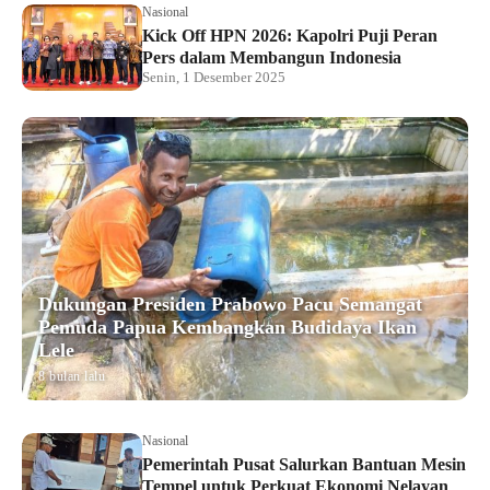
Nasional
Kick Off HPN 2026: Kapolri Puji Peran
Pers dalam Membangun Indonesia
Senin, 1 Desember 2025
Dukungan Presiden Prabowo Pacu Semangat
Pemuda Papua Kembangkan Budidaya Ikan
Lele
8 bulan lalu
Nasional
Pemerintah Pusat Salurkan Bantuan Mesin
Tempel untuk Perkuat Ekonomi Nelayan