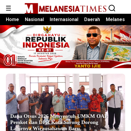
☰
Home
Nasional
Internasional
Daerah
Melanesia
Dana Otsus 2026 Menyentuh UMKM OAP,
Pemkot dan DPR Kota Sorong Dorong
Lahirnya Wirausahawan Baru