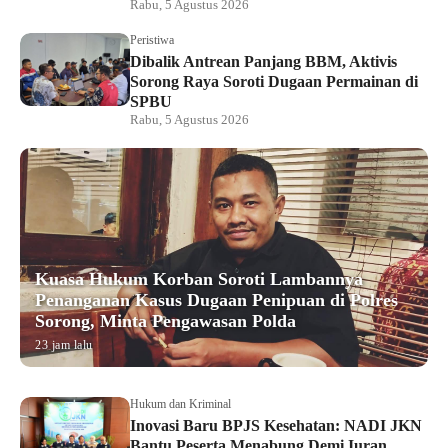
Rabu, 5 Agustus 2026
Peristiwa
Dibalik Antrean Panjang BBM, Aktivis
Sorong Raya Soroti Dugaan Permainan di
SPBU
Rabu, 5 Agustus 2026
Kuasa Hukum Korban Soroti Lambannya
Penanganan Kasus Dugaan Penipuan di Polres
Sorong, Minta Pengawasan Polda
23 jam lalu
Hukum dan Kriminal
Inovasi Baru BPJS Kesehatan: NADI JKN
Bantu Peserta Menabung Demi Iuran