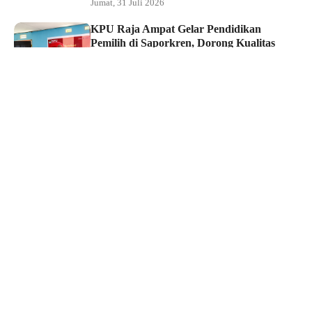
Jumat, 31 Juli 2026
KPU Raja Ampat Gelar Pendidikan
Pemilih di Saporkren, Dorong Kualitas
Demokrasi Lokal
Jumat, 31 Juli 2026
Hukum dan Kriminal
Polda Papua Barat Daya Geledah Kantor
DPRP Termasuk Ruangan Sekwan dan
Ketua, Kasus Korupsi 6,5 Miliar Berlanjut
Jumat, 31 Juli 2026
Edukasi
Mahasiswa Faperta Unamin Sorong
Kunjungi Lahan CSR dan Kebun
Percontohan Yonif TP 806
Kamis, 30 Juli 2026