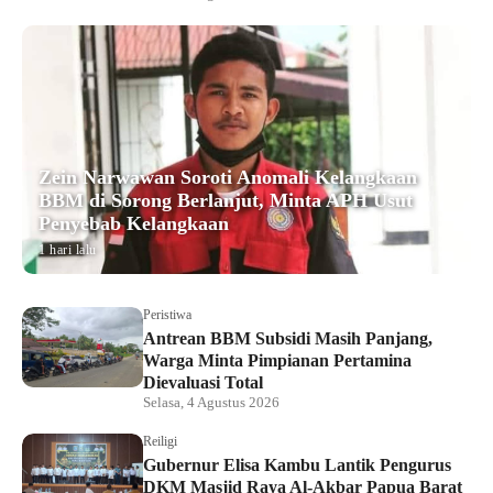
Zein Narwawan Soroti Anomali Kelangkaan
BBM di Sorong Berlanjut, Minta APH Usut
Penyebab Kelangkaan
1 hari lalu
Peristiwa
Antrean BBM Subsidi Masih Panjang,
Warga Minta Pimpianan Pertamina
Dievaluasi Total
Selasa, 4 Agustus 2026
Reiligi
Gubernur Elisa Kambu Lantik Pengurus
DKM Masjid Raya Al-Akbar Papua Barat