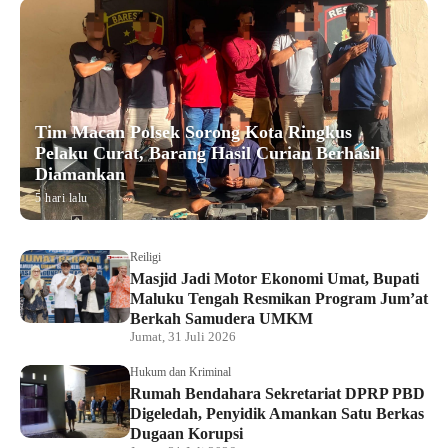
Tim Macan Polsek Sorong Kota Ringkus
Pelaku Curat, Barang Hasil Curian Berhasil
Diamankan
5 hari lalu
Reiligi
Masjid Jadi Motor Ekonomi Umat, Bupati
Maluku Tengah Resmikan Program Jum’at
Berkah Samudera UMKM
Jumat, 31 Juli 2026
Hukum dan Kriminal
Rumah Bendahara Sekretariat DPRP PBD
Digeledah, Penyidik Amankan Satu Berkas
Dugaan Korupsi