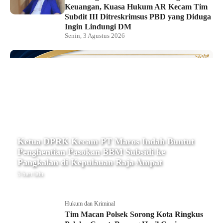
Keuangan, Kuasa Hukum AR Kecam Tim
Subdit III Ditreskrimsus PBD yang Diduga
Ingin Lindungi DM
Senin, 3 Agustus 2026
Ketua DPRK Kecam PT Maros Indah Buntut
Penghentian Pasokan BBM Subsidi ke
Pangkalan di Kepulauan Raja Ampat
5 hari lalu
Hukum dan Kriminal
Tim Macan Polsek Sorong Kota Ringkus