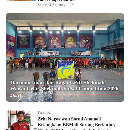
Selasa, 4 Agustus 2026
Harmoni Iman dan Raga: GPdI Shekinah
Waisai Gelar Shekinah Futsal Competition 2026
2 hari lalu
Peristiwa
Zein Narwawan Soroti Anomali
Kelangkaan BBM di Sorong Berlanjut,