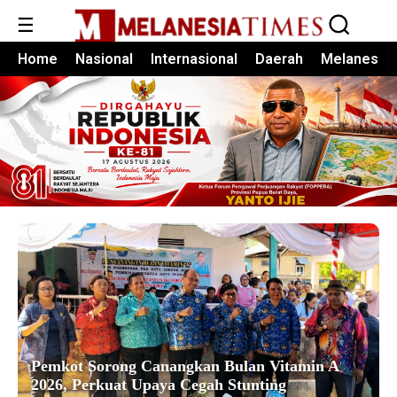
☰
Home
Nasional
Internasional
Daerah
Melanesia
Pemkot Sorong Canangkan Bulan Vitamin A
2026, Perkuat Upaya Cegah Stunting