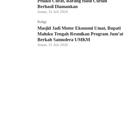
Pelaku Curat, Barang Hasil Curian
Berhasil Diamankan
Jumat, 31 Juli 2026
Reiligi
Masjid Jadi Motor Ekonomi Umat, Bupati
Maluku Tengah Resmikan Program Jum’at
Berkah Samudera UMKM
Jumat, 31 Juli 2026
Hukum dan Kriminal
Rumah Bendahara Sekretariat DPRP PBD
Digeledah, Penyidik Amankan Satu Berkas
Dugaan Korupsi
Jumat, 31 Juli 2026
KPU Raja Ampat Gelar Pendidikan
Pemilih di Saporkren, Dorong Kualitas
Demokrasi Lokal
Jumat, 31 Juli 2026
Hukum dan Kriminal
Polda Papua Barat Daya Geledah Kantor
DPRP Termasuk Ruangan Sekwan dan