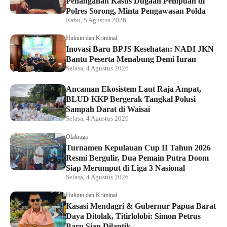
Penanganan Kasus Dugaan Penipuan di
Polres Sorong, Minta Pengawasan Polda
Rabu, 5 Agustus 2026
Hukum dan Kriminal
Inovasi Baru BPJS Kesehatan: NADI JKN
Bantu Peserta Menabung Demi Iuran
Selasa, 4 Agustus 2026
Ancaman Ekosistem Laut Raja Ampat,
BLUD KKP Bergerak Tangkal Polusi
Sampah Darat di Waisai
Selasa, 4 Agustus 2026
Olahraga
Turnamen Kepulauan Cup II Tahun 2026
Resmi Bergulir, Dua Pemain Putra Doom
Siap Merumput di Liga 3 Nasional
Selasa, 4 Agustus 2026
Hukum dan Kriminal
Kasasi Mendagri & Gubernur Papua Barat
Daya Ditolak, Titirlolobi: Simon Petrus
Baru Siap Dilantik