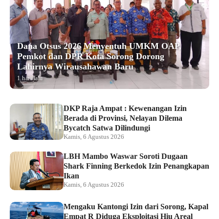
Dana Otsus 2026 Menyentuh UMKM OAP,
Pemkot dan DPR Kota Sorong Dorong
Lahirnya Wirausahawan Baru
1 hari lalu
DKP Raja Ampat : Kewenangan Izin
Berada di Provinsi, Nelayan Dilema
Bycatch Satwa Dilindungi
Kamis, 6 Agustus 2026
LBH Mambo Waswar Soroti Dugaan
Shark Finning Berkedok Izin Penangkapan
Ikan
Kamis, 6 Agustus 2026
Mengaku Kantongi Izin dari Sorong, Kapal
Empat R Diduga Eksploitasi Hiu Areal