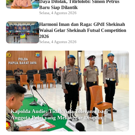
Daya Ditolak, Titirlolobi: Simon Petrus
Baru Siap Dilantik
Selasa, 4 Agustus 2026
Harmoni Iman dan Raga: GPdI Shekinah
Waisai Gelar Shekinah Futsal Competition
2026
Selasa, 4 Agustus 2026
Kapolda Audie: Tidak Ada Toleransi bagi
Anggota Polri yang Melanggar Disiplin
5 hari lalu