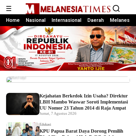
☰
Home
Nasional
Internasional
Daerah
Melanesia
Pemkot Sorong Salurkan Alsintan kepada
Kelompok Tani, Dorong Produktivitas dan
Ketahanan Pangan
Baru saja
Kejahatan Berkedok Izin Usaha? Direktur
LBH Mambo Waswar Soroti Implementasi
UU Nomor 23 Tahun 2014 di Raja Ampat
Jumat, 7 Agustus 2026
Edukasi
KPU Papua Barat Daya Dorong Pemilih