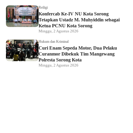
Reiligi
Konfercab Ke-IV NU Kota Sorong
Tetapkan Ustadz M. Muhyiddin sebagai
Ketua PCNU Kota Sorong
Minggu, 2 Agustus 2026
Hukum dan Kriminal
Curi Enam Sepeda Motor, Dua Pelaku
Curanmor Dibekuk Tim Mangewang
Polresta Sorong Kota
Minggu, 2 Agustus 2026
Hukum dan Kriminal
Kapolda Papua Barat Daya Hadiri
Pelantikan Pengurus PSMTI, Perkuat
Sinergi dan Toleransi
Sabtu, 1 Agustus 2026
Direktur LBH Mambo Waswar Minta BPH
Migas Evaluasi Kebijakan Penyaluran
BBM di Raja Ampat
Sabtu, 1 Agustus 2026