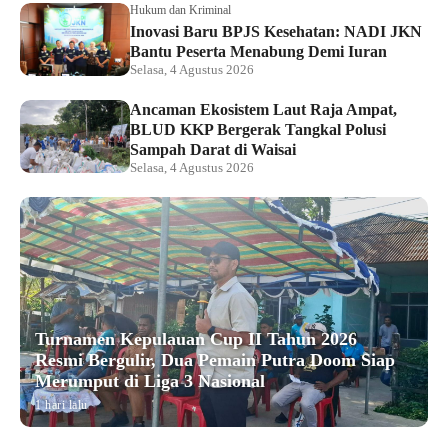
Hukum dan Kriminal
Inovasi Baru BPJS Kesehatan: NADI JKN
Bantu Peserta Menabung Demi Iuran
Selasa, 4 Agustus 2026
Ancaman Ekosistem Laut Raja Ampat,
BLUD KKP Bergerak Tangkal Polusi
Sampah Darat di Waisai
Selasa, 4 Agustus 2026
Turnamen Kepulauan Cup II Tahun 2026
Resmi Bergulir, Dua Pemain Putra Doom Siap
Merumput di Liga 3 Nasional
1 hari lalu