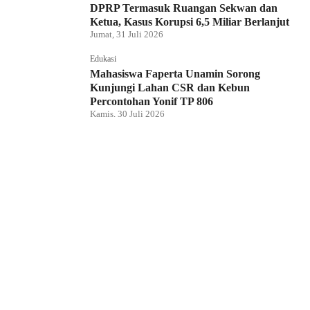
DPRP Termasuk Ruangan Sekwan dan
Ketua, Kasus Korupsi 6,5 Miliar Berlanjut
Jumat, 31 Juli 2026
Edukasi
Mahasiswa Faperta Unamin Sorong
Kunjungi Lahan CSR dan Kebun
Percontohan Yonif TP 806
Kamis, 30 Juli 2026
Hukum dan Kriminal
Penyidik Tipidkor Polda PBD Geledah
Kantor DPRP Papua Barat Daya
Kamis, 30 Juli 2026
Edukasi
JMSI Papua Barat Daya: Kerja Jurnalistik
Dilindungi, Dugaan Pemerasan Oknum
Harus Diproses Hukum
Kamis, 30 Juli 2026
Hukum dan Kriminal
Tim BRASKO Polresta Sorong Kota