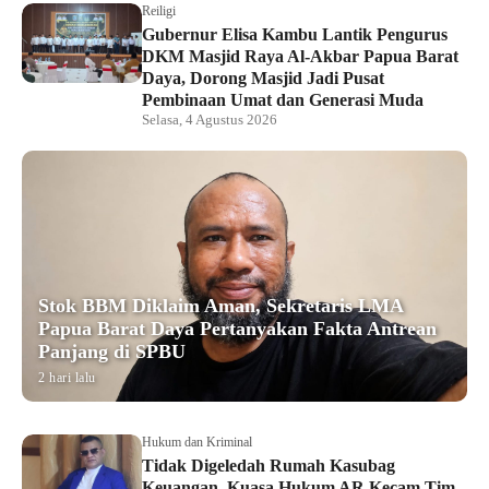
Reiligi
Gubernur Elisa Kambu Lantik Pengurus
DKM Masjid Raya Al-Akbar Papua Barat
Daya, Dorong Masjid Jadi Pusat
Pembinaan Umat dan Generasi Muda
Selasa, 4 Agustus 2026
Stok BBM Diklaim Aman, Sekretaris LMA
Papua Barat Daya Pertanyakan Fakta Antrean
Panjang di SPBU
2 hari lalu
Hukum dan Kriminal
Tidak Digeledah Rumah Kasubag
Keuangan, Kuasa Hukum AR Kecam Tim