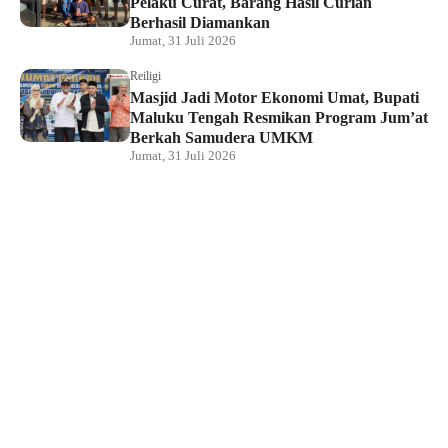
Pelaku Curat, Barang Hasil Curian
Berhasil Diamankan
Jumat, 31 Juli 2026
Reiligi
Masjid Jadi Motor Ekonomi Umat, Bupati
Maluku Tengah Resmikan Program Jum’at
Berkah Samudera UMKM
Jumat, 31 Juli 2026
Hukum dan Kriminal
Rumah Bendahara Sekretariat DPRP PBD
Digeledah, Penyidik Amankan Satu Berkas
Dugaan Korupsi
Jumat, 31 Juli 2026
KPU Raja Ampat Gelar Pendidikan
Pemilih di Saporkren, Dorong Kualitas
Demokrasi Lokal
Jumat, 31 Juli 2026
Hukum dan Kriminal
Polda Papua Barat Daya Geledah Kantor
DPRP Termasuk Ruangan Sekwan dan