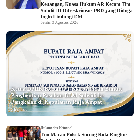
Keuangan, Kuasa Hukum AR Kecam Tim
Subdit III Ditreskrimsus PBD yang Diduga
Ingin Lindungi DM
Senin, 3 Agustus 2026
Ketua DPRK Kecam PT Maros Indah Buntut
Penghentian Pasokan BBM Subsidi ke
Pangkalan di Kepulauan Raja Ampat
5 hari lalu
Hukum dan Kriminal
Tim Macan Polsek Sorong Kota Ringkus