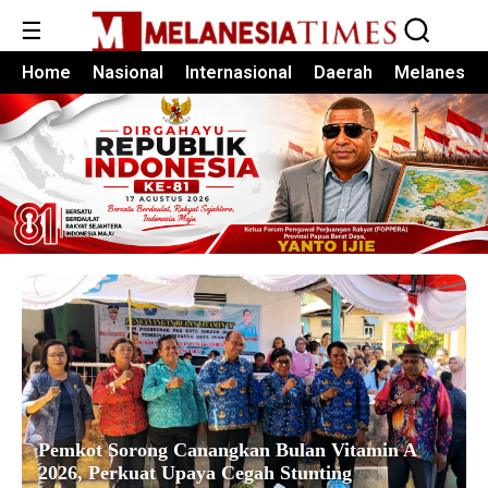
☰
Home
Nasional
Internasional
Daerah
Melanesia
Pemkot Sorong Canangkan Bulan Vitamin A
2026, Perkuat Upaya Cegah Stunting