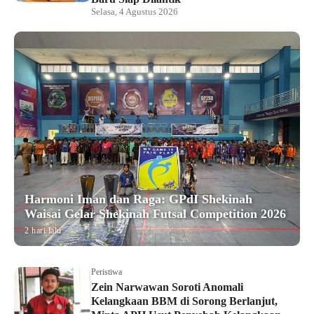
Selasa, 4 Agustus 2026
Harmoni Iman dan Raga: GPdI Shekinah
Waisai Gelar Shekinah Futsal Competition 2026
2 hari lalu
Peristiwa
Zein Narwawan Soroti Anomali
Kelangkaan BBM di Sorong Berlanjut,