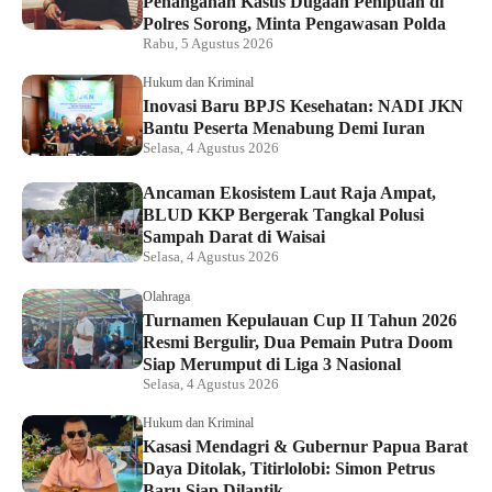
Penanganan Kasus Dugaan Penipuan di
Polres Sorong, Minta Pengawasan Polda
Rabu, 5 Agustus 2026
Hukum dan Kriminal
Inovasi Baru BPJS Kesehatan: NADI JKN
Bantu Peserta Menabung Demi Iuran
Selasa, 4 Agustus 2026
Ancaman Ekosistem Laut Raja Ampat,
BLUD KKP Bergerak Tangkal Polusi
Sampah Darat di Waisai
Selasa, 4 Agustus 2026
Olahraga
Turnamen Kepulauan Cup II Tahun 2026
Resmi Bergulir, Dua Pemain Putra Doom
Siap Merumput di Liga 3 Nasional
Selasa, 4 Agustus 2026
Hukum dan Kriminal
Kasasi Mendagri & Gubernur Papua Barat
Daya Ditolak, Titirlolobi: Simon Petrus
Baru Siap Dilantik