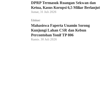
DPRP Termasuk Ruangan Sekwan dan
Ketua, Kasus Korupsi 6,5 Miliar Berlanjut
Jumat, 31 Juli 2026
Edukasi
Mahasiswa Faperta Unamin Sorong
Kunjungi Lahan CSR dan Kebun
Percontohan Yonif TP 806
Kamis, 30 Juli 2026
Hukum dan Kriminal
Penyidik Tipidkor Polda PBD Geledah
Kantor DPRP Papua Barat Daya
Kamis, 30 Juli 2026
Edukasi
JMSI Papua Barat Daya: Kerja Jurnalistik
Dilindungi, Dugaan Pemerasan Oknum
Harus Diproses Hukum
Kamis, 30 Juli 2026
Hukum dan Kriminal
Tim BRASKO Polresta Sorong Kota