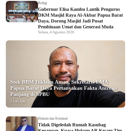
Reiligi
Gubernur Elisa Kambu Lantik Pengurus
DKM Masjid Raya Al-Akbar Papua Barat
Daya, Dorong Masjid Jadi Pusat
Pembinaan Umat dan Generasi Muda
Selasa, 4 Agustus 2026
Stok BBM Diklaim Aman, Sekretaris LMA
Papua Barat Daya Pertanyakan Fakta Antrean
Panjang di SPBU
2 hari lalu
Hukum dan Kriminal
Tidak Digeledah Rumah Kasubag
Keuangan, Kuasa Hukum AR Kecam Tim