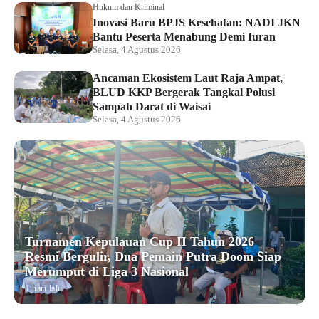
Hukum dan Kriminal
Inovasi Baru BPJS Kesehatan: NADI JKN
Bantu Peserta Menabung Demi Iuran
Selasa, 4 Agustus 2026
Ancaman Ekosistem Laut Raja Ampat,
BLUD KKP Bergerak Tangkal Polusi
Sampah Darat di Waisai
Selasa, 4 Agustus 2026
Turnamen Kepulauan Cup II Tahun 2026
Resmi Bergulir, Dua Pemain Putra Doom Siap
Merumput di Liga 3 Nasional
1 hari lalu