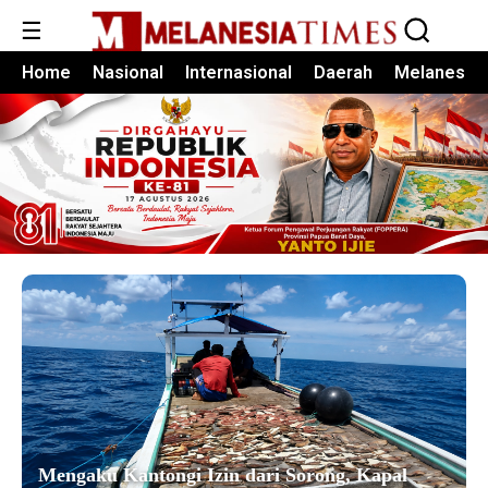
☰
Home
Nasional
Internasional
Daerah
Melanesia
Mengaku Kantongi Izin dari Sorong, Kapal