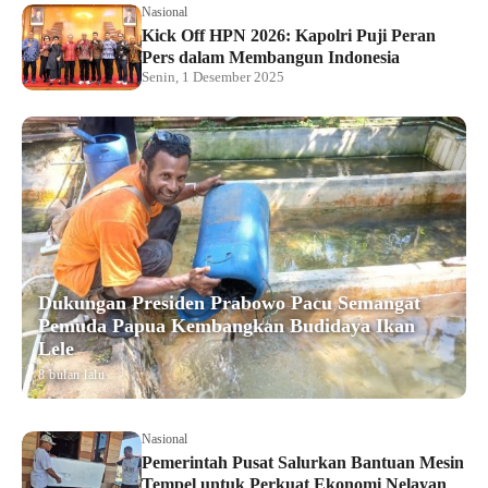
Nasional
Kick Off HPN 2026: Kapolri Puji Peran
Pers dalam Membangun Indonesia
Senin, 1 Desember 2025
Dukungan Presiden Prabowo Pacu Semangat
Pemuda Papua Kembangkan Budidaya Ikan
Lele
8 bulan lalu
Nasional
Pemerintah Pusat Salurkan Bantuan Mesin
Tempel untuk Perkuat Ekonomi Nelayan