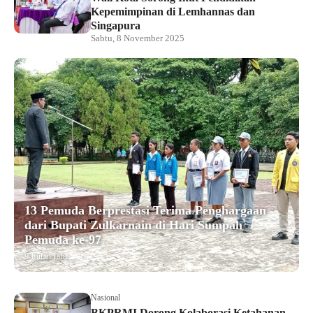
Kepemimpinan di Lemhannas dan
Singapura
Sabtu, 8 November 2025
13 Pemuda Berprestasi Terima Penghargaan
dari Bupati Zulkarnain di Hari Sumpah
Pemuda ke-97
9 bulan lalu
Nasional
BKPRMI Dorong Kolaborasi Ketahanan