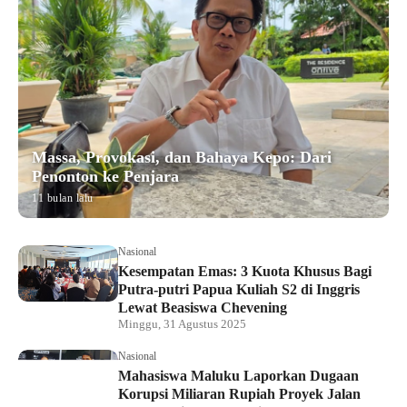
Massa, Provokasi, dan Bahaya Kepo: Dari
Penonton ke Penjara
11 bulan lalu
Nasional
Kesempatan Emas: 3 Kuota Khusus Bagi
Putra-putri Papua Kuliah S2 di Inggris
Lewat Beasiswa Chevening
Minggu, 31 Agustus 2025
Nasional
Mahasiswa Maluku Laporkan Dugaan
Korupsi Miliaran Rupiah Proyek Jalan