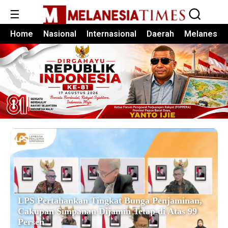
☰
Home
Nasional
Internasional
Daerah
Melanesia
LPS Pertahankan Tingkat Bunga Penjaminan,
Cakupan Simpanan Dijamin Tetap di Atas 99
Persen