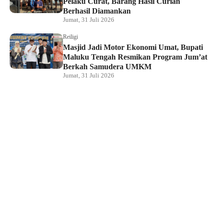
Pelaku Curat, Barang Hasil Curian
Berhasil Diamankan
Jumat, 31 Juli 2026
Reiligi
Masjid Jadi Motor Ekonomi Umat, Bupati
Maluku Tengah Resmikan Program Jum’at
Berkah Samudera UMKM
Jumat, 31 Juli 2026
Hukum dan Kriminal
Rumah Bendahara Sekretariat DPRP PBD
Digeledah, Penyidik Amankan Satu Berkas
Dugaan Korupsi
Jumat, 31 Juli 2026
KPU Raja Ampat Gelar Pendidikan
Pemilih di Saporkren, Dorong Kualitas
Demokrasi Lokal
Jumat, 31 Juli 2026
Hukum dan Kriminal
Polda Papua Barat Daya Geledah Kantor
DPRP Termasuk Ruangan Sekwan dan