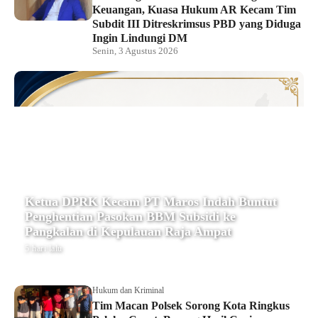
Keuangan, Kuasa Hukum AR Kecam Tim
Subdit III Ditreskrimsus PBD yang Diduga
Ingin Lindungi DM
Senin, 3 Agustus 2026
Ketua DPRK Kecam PT Maros Indah Buntut
Penghentian Pasokan BBM Subsidi ke
Pangkalan di Kepulauan Raja Ampat
5 hari lalu
Hukum dan Kriminal
Tim Macan Polsek Sorong Kota Ringkus