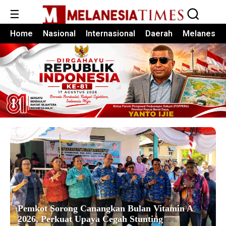
☰
Home
Nasional
Internasional
Daerah
Melanesia
Pemkot Sorong Canangkan Bulan Vitamin A
2026, Perkuat Upaya Cegah Stunting