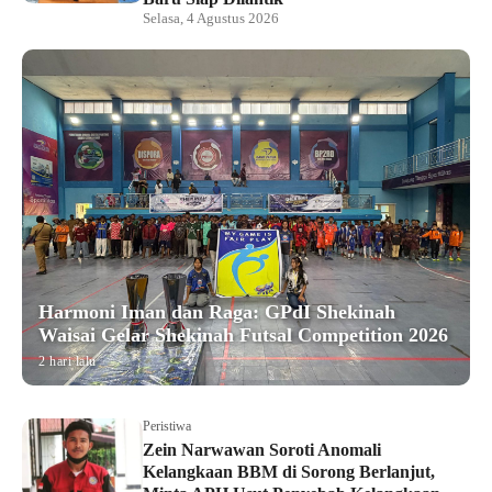
Selasa, 4 Agustus 2026
Harmoni Iman dan Raga: GPdI Shekinah
Waisai Gelar Shekinah Futsal Competition 2026
2 hari lalu
Peristiwa
Zein Narwawan Soroti Anomali
Kelangkaan BBM di Sorong Berlanjut,