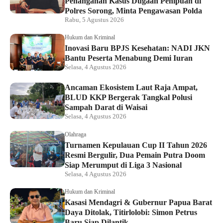
Penanganan Kasus Dugaan Penipuan di
Polres Sorong, Minta Pengawasan Polda
Rabu, 5 Agustus 2026
Hukum dan Kriminal
Inovasi Baru BPJS Kesehatan: NADI JKN
Bantu Peserta Menabung Demi Iuran
Selasa, 4 Agustus 2026
Ancaman Ekosistem Laut Raja Ampat,
BLUD KKP Bergerak Tangkal Polusi
Sampah Darat di Waisai
Selasa, 4 Agustus 2026
Olahraga
Turnamen Kepulauan Cup II Tahun 2026
Resmi Bergulir, Dua Pemain Putra Doom
Siap Merumput di Liga 3 Nasional
Selasa, 4 Agustus 2026
Hukum dan Kriminal
Kasasi Mendagri & Gubernur Papua Barat
Daya Ditolak, Titirlolobi: Simon Petrus
Baru Siap Dilantik