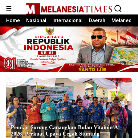
☰
Home
Nasional
Internasional
Daerah
Melanesia
Pemkot Sorong Canangkan Bulan Vitamin A
2026, Perkuat Upaya Cegah Stunting