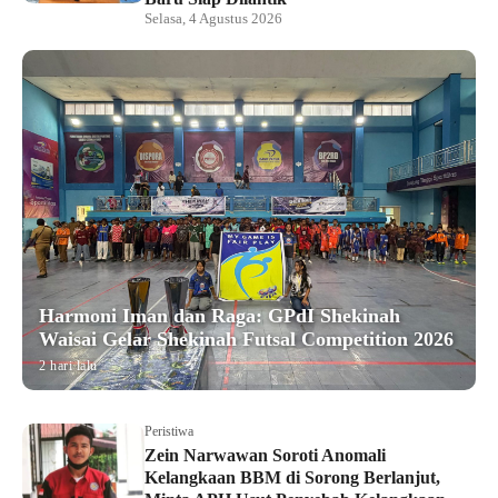
Selasa, 4 Agustus 2026
Harmoni Iman dan Raga: GPdI Shekinah
Waisai Gelar Shekinah Futsal Competition 2026
2 hari lalu
Peristiwa
Zein Narwawan Soroti Anomali
Kelangkaan BBM di Sorong Berlanjut,