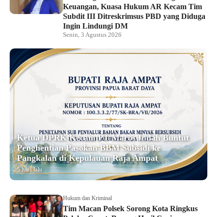
Keuangan, Kuasa Hukum AR Kecam Tim
Subdit III Ditreskrimsus PBD yang Diduga
Ingin Lindungi DM
Senin, 3 Agustus 2026
Ketua DPRK Kecam PT Maros Indah Buntut
Penghentian Pasokan BBM Subsidi ke
Pangkalan di Kepulauan Raja Ampat
5 hari lalu
Hukum dan Kriminal
Tim Macan Polsek Sorong Kota Ringkus