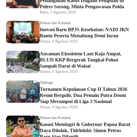
Penanganan Kasus Dugaan Penipuan di
Polres Sorong, Minta Pengawasan Polda
Rabu, 5 Agustus 2026
Hukum dan Kriminal
Inovasi Baru BPJS Kesehatan: NADI JKN
Bantu Peserta Menabung Demi Iuran
Selasa, 4 Agustus 2026
Ancaman Ekosistem Laut Raja Ampat,
BLUD KKP Bergerak Tangkal Polusi
Sampah Darat di Waisai
Selasa, 4 Agustus 2026
Olahraga
Turnamen Kepulauan Cup II Tahun 2026
Resmi Bergulir, Dua Pemain Putra Doom
Siap Merumput di Liga 3 Nasional
Selasa, 4 Agustus 2026
Hukum dan Kriminal
Kasasi Mendagri & Gubernur Papua Barat
Daya Ditolak, Titirlolobi: Simon Petrus
Baru Siap Dilantik