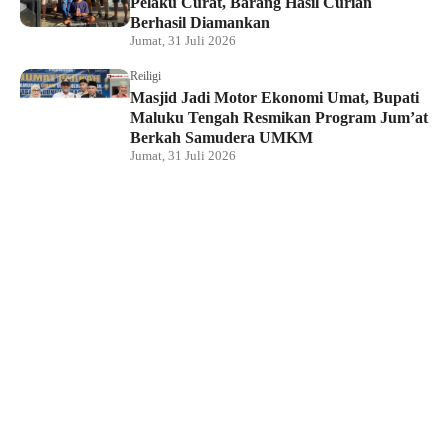
Pelaku Curat, Barang Hasil Curian
Berhasil Diamankan
Jumat, 31 Juli 2026
Reiligi
Masjid Jadi Motor Ekonomi Umat, Bupati
Maluku Tengah Resmikan Program Jum’at
Berkah Samudera UMKM
Jumat, 31 Juli 2026
Hukum dan Kriminal
Rumah Bendahara Sekretariat DPRP PBD
Digeledah, Penyidik Amankan Satu Berkas
Dugaan Korupsi
Jumat, 31 Juli 2026
KPU Raja Ampat Gelar Pendidikan
Pemilih di Saporkren, Dorong Kualitas
Demokrasi Lokal
Jumat, 31 Juli 2026
Hukum dan Kriminal
Polda Papua Barat Daya Geledah Kantor
DPRP Termasuk Ruangan Sekwan dan