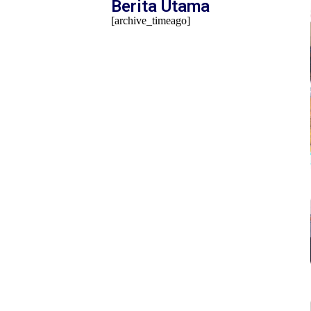
Berita Utama
[archive_timeago]