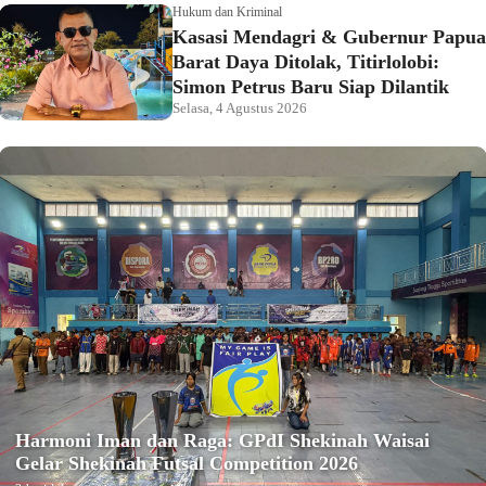
Hukum dan Kriminal
Kasasi Mendagri & Gubernur Papua
Barat Daya Ditolak, Titirlolobi:
Simon Petrus Baru Siap Dilantik
Selasa, 4 Agustus 2026
Harmoni Iman dan Raga: GPdI Shekinah Waisai
Gelar Shekinah Futsal Competition 2026