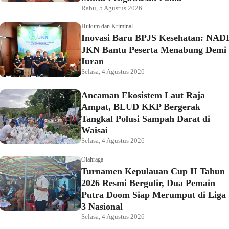
Rabu, 5 Agustus 2026
Hukum dan Kriminal
Inovasi Baru BPJS Kesehatan: NAD
JKN Bantu Peserta Menabung Demi
Iuran
Selasa, 4 Agustus 2026
Ancaman Ekosistem Laut Raja
Ampat, BLUD KKP Bergerak
Tangkal Polusi Sampah Darat di
Waisai
Selasa, 4 Agustus 2026
Olahraga
Turnamen Kepulauan Cup II Tahun
2026 Resmi Bergulir, Dua Pemain
Putra Doom Siap Merumput di Liga
3 Nasional
Selasa, 4 Agustus 2026