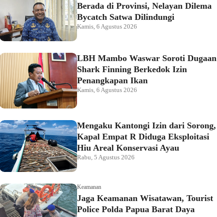
Berada di Provinsi, Nelayan Dilema
Bycatch Satwa Dilindungi
Kamis, 6 Agustus 2026
LBH Mambo Waswar Soroti Dugaan
Shark Finning Berkedok Izin
Penangkapan Ikan
Kamis, 6 Agustus 2026
Mengaku Kantongi Izin dari Sorong,
Kapal Empat R Diduga Eksploitasi
Hiu Areal Konservasi Ayau
Rabu, 5 Agustus 2026
Keamanan
Jaga Keamanan Wisatawan, Tourist
Police Polda Papua Barat Daya