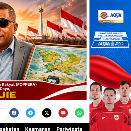
sehatan
Keamanan
Pariwisata
Edukasi
Opini