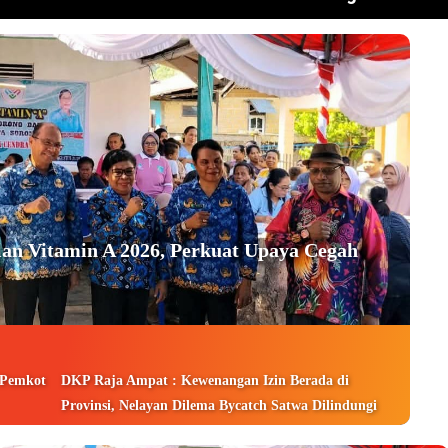
an Vitamin A 2026, Perkuat Upaya Cegah
 Pemkot
DKP Raja Ampat : Kewenangan Izin Berada di
Provinsi, Nelayan Dilema Bycatch Satwa Dilindungi