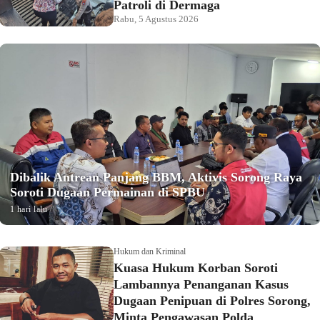
Patroli di Dermaga
Rabu, 5 Agustus 2026
Dibalik Antrean Panjang BBM, Aktivis Sorong Raya
Soroti Dugaan Permainan di SPBU
1 hari lalu
Hukum dan Kriminal
Kuasa Hukum Korban Soroti
Lambannya Penanganan Kasus
Dugaan Penipuan di Polres Sorong,
Minta Pengawasan Polda