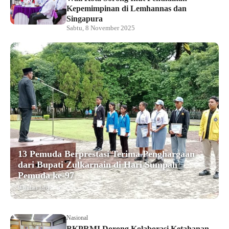
Kepemimpinan di Lemhannas dan
Singapura
Sabtu, 8 November 2025
13 Pemuda Berprestasi Terima Penghargaan
dari Bupati Zulkarnain di Hari Sumpah
Pemuda ke-97
9 bulan lalu
Nasional
BKPRMI Dorong Kolaborasi Ketahanan