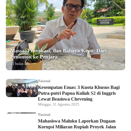
Massa, Provokasi, dan Bahaya Kepo: Dari
Penonton ke Penjara
11 bulan lalu
Nasional
Kesempatan Emas: 3 Kuota Khusus Bagi
Putra-putri Papua Kuliah S2 di Inggris
Lewat Beasiswa Chevening
Minggu, 31 Agustus 2025
Nasional
Mahasiswa Maluku Laporkan Dugaan
Korupsi Miliaran Rupiah Proyek Jalan