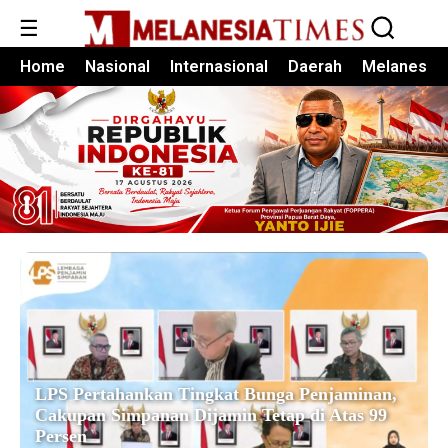
☰
Home
Nasional
Internasional
Daerah
Melanesia
LPS Pertahankan Tingkat Bunga Penjaminan,
Cakupan Simpanan Dijamin Tetap di Atas 99
Persen