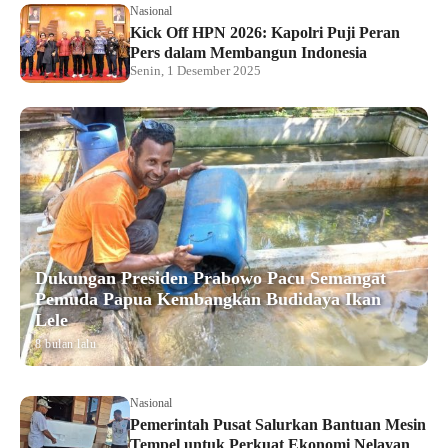
Nasional
Kick Off HPN 2026: Kapolri Puji Peran
Pers dalam Membangun Indonesia
Senin, 1 Desember 2025
Dukungan Presiden Prabowo Pacu Semangat
Pemuda Papua Kembangkan Budidaya Ikan
Lele
8 bulan lalu
Nasional
Pemerintah Pusat Salurkan Bantuan Mesin
Tempel untuk Perkuat Ekonomi Nelayan