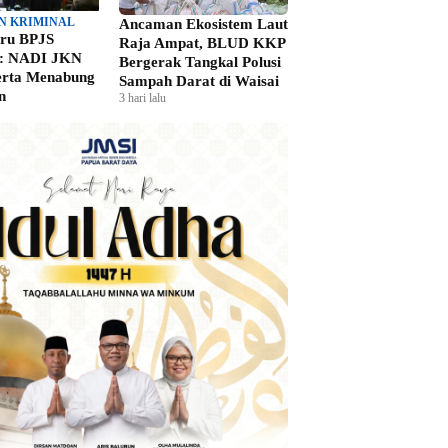
N KRIMINAL
Ancaman Ekosistem Laut
aru BPJS
Raja Ampat, BLUD KKP
n: NADI JKN
Bergerak Tangkal Polusi
erta Menabung
Sampah Darat di Waisai
n
3 hari lalu