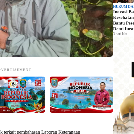
HUKUM DA
Inovasi B
Kesehata
Bantu Pes
Demi Iura
3 hari lalu
DVERTISEMENT
k terkait pembahasan Laporan Keterangan