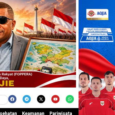
sehatan
Keamanan
Pariwisata
Edukasi
Opini