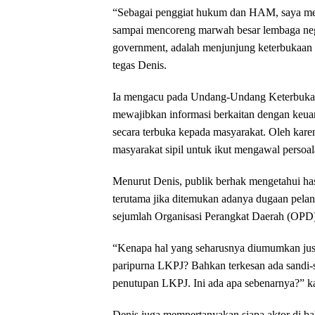
“Sebagai penggiat hukum dan HAM, saya melih
sampai mencoreng marwah besar lembaga nega
government, adalah menjunjung keterbukaan 
tegas Denis.
Ia mengacu pada Undang-Undang Keterbukaa
mewajibkan informasi berkaitan dengan keu
secara terbuka kepada masyarakat. Oleh karen
masyarakat sipil untuk ikut mengawal persoal
Menurut Denis, publik berhak mengetahui ha
terutama jika ditemukan adanya dugaan pela
sejumlah Organisasi Perangkat Daerah (OPD
“Kenapa hal yang seharusnya diumumkan just
paripurna LKPJ? Bahkan terkesan ada sandi-
penutupan LKPJ. Ini ada apa sebenarnya?” k
Denis juga mempertanyakan siapa aktor di bal