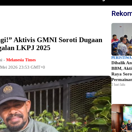
Rekom
gi!” Aktivis GMNI Soroti Dugaan
galan LKPJ 2025
PERISTIWA
si -
Melanesia Times
Dibalik A
3 Mei 2026 23:53 GMT+0
BBM, Akti
Raya Soro
Permainan
2 hari lalu