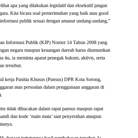
at apa yang dilakukan legislatif dan eksekutif jangan
ra. Kita bicara soal pemerintahan yang baik atau good
informasi publik sesuai dengan amanat undang-undang,”
n Informasi Publik (KIP) Nomor 14 Tahun 2008 yang
angan negara maupun keuangan daerah harus diumumkan
a itu, ia meminta aparat penegak hukum, aktivis, serta
an tersebut.
sil kerja Panitia Khusus (Pansus) DPR Kota Sorong,
nggaran atau persoalan dalam penggunaan anggaran di
).
ru tidak dibacakan dalam rapat pansus maupun rapat
sandi dan kode ‘main mata’ saat penyerahan ataupun
atanya.
ik dugaan tertutupnya hasil pembahasan tersebut. Ia