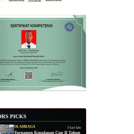
ORS PICKS
OLAHRAGA
3 hari lalu
Turnamen Kepulauan Cup II Tahun