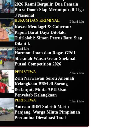
2026 Resmi Bergulir, Dua Pemain
Putra Doom Siap Merumput di Liga
3 Nasional
HUKUM DAN KRIMINAL
3 hari lalu
Kasasi Mendagri & Gubernur
Papua Barat Daya Ditolak,
Titirlolobi: Simon Petrus Baru Siap
Dilantik
3 hari lalu
Harmoni Iman dan Raga: GPdI
Shekinah Waisai Gelar Shekinah
Futsal Competition 2026
PERISTIWA
3 hari lalu
Zein Narwawan Soroti Anomali
Kelangkaan BBM di Sorong
Berlanjut, Minta APH Usut
Penyebab Kelangkaan
PERISTIWA
3 hari lalu
Antrean BBM Subsidi Masih
Panjang, Warga Minta Pimpianan
Pertamina Dievaluasi Total