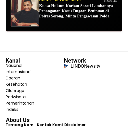
5 hari lalu
Kuasa Hukum Korban Soroti Lambannya
Penanganan Kasus Dugaan Penipuan di
Polres Sorong, Minta Pengawasan Polda
Kanal
Network
Nasional
LINDONews.tv
Internasional
Daerah
Kesehatan
Olahraga
Pariwisata
Pemerintahan
Indeks
About Us
Tentang Kami
Kontak Kami
Disclaimer