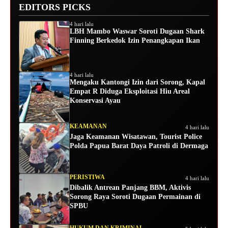
EDITORS PICKS
4 hari lalu
LBH Mambo Waswar Soroti Dugaan Shark
Finning Berkedok Izin Penangkapan Ikan
4 hari lalu
Mengaku Kantongi Izin dari Sorong, Kapal
Empat R Diduga Eksploitasi Hiu Areal
Konservasi Ayau
KEAMANAN
4 hari lalu
Jaga Keamanan Wisatawan, Tourist Police
Polda Papua Barat Daya Patroli di Dermaga
PERISTIWA
4 hari lalu
Dibalik Antrean Panjang BBM, Aktivis
Sorong Raya Soroti Dugaan Permainan di
SPBU
HUKUM DAN KRIMINAL