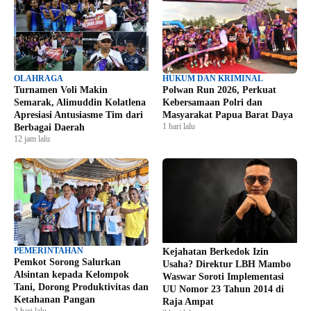
OLAHRAGA
HUKUM DAN KRIMINAL
Turnamen Voli Makin
Polwan Run 2026, Perkuat
Semarak, Alimuddin Kolatlena
Kebersamaan Polri dan
Apresiasi Antusiasme Tim dari
Masyarakat Papua Barat Daya
1 hari lalu
Berbagai Daerah
12 jam lalu
PEMERINTAHAN
Kejahatan Berkedok Izin
Pemkot Sorong Salurkan
Usaha? Direktur LBH Mambo
Alsintan kepada Kelompok
Waswar Soroti Implementasi
Tani, Dorong Produktivitas dan
UU Nomor 23 Tahun 2014 di
Ketahanan Pangan
Raja Ampat
2 hari lalu