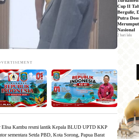
Turnamen
Cup II Ta
Bergulir,
Putra Doo
Merumput 
Nasional
2 hari lalu
DVERTISEMENT
 Elisa Kambu resmi lantik Kepala BLUD UPTD KKP
ntor sementara Setda PBD, Kota Sorong, Papua Barat