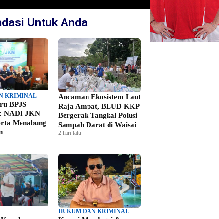
dasi Untuk Anda
N KRIMINAL
Ancaman Ekosistem Laut
aru BPJS
Raja Ampat, BLUD KKP
n: NADI JKN
Bergerak Tangkal Polusi
erta Menabung
Sampah Darat di Waisai
n
2 hari lalu
A
HUKUM DAN KRIMINAL