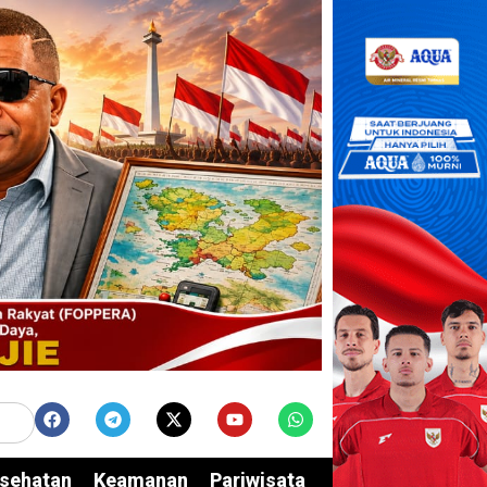
sehatan
Keamanan
Pariwisata
Edukasi
Opini