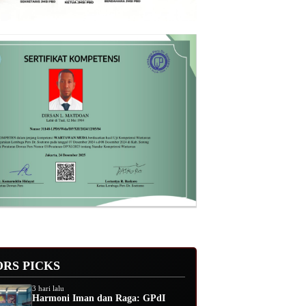
ORS PICKS
3 hari lalu
Harmoni Iman dan Raga: GPdI