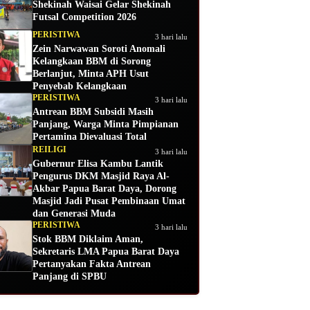
Shekinah Waisai Gelar Shekinah
Futsal Competition 2026
PERISTIWA
3 hari lalu
Zein Narwawan Soroti Anomali
Kelangkaan BBM di Sorong
Berlanjut, Minta APH Usut
Penyebab Kelangkaan
PERISTIWA
3 hari lalu
Antrean BBM Subsidi Masih
Panjang, Warga Minta Pimpianan
Pertamina Dievaluasi Total
REILIGI
3 hari lalu
Gubernur Elisa Kambu Lantik
Pengurus DKM Masjid Raya Al-
Akbar Papua Barat Daya, Dorong
Masjid Jadi Pusat Pembinaan Umat
dan Generasi Muda
PERISTIWA
3 hari lalu
Stok BBM Diklaim Aman,
Sekretaris LMA Papua Barat Daya
Pertanyakan Fakta Antrean
Panjang di SPBU