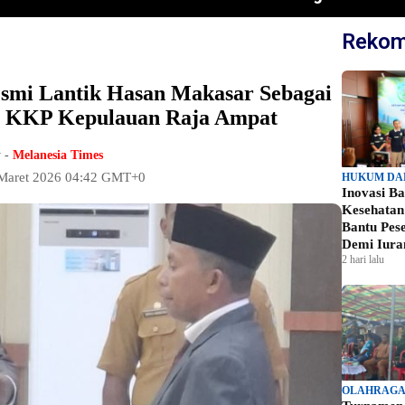
Rekom
smi Lantik Hasan Makasar Sebagai
 KKP Kepulauan Raja Ampat
 -
Melanesia Times
 Maret 2026 04:42 GMT+0
HUKUM DA
Inovasi B
Kesehata
Bantu Pes
Demi Iura
2 hari lalu
OLAHRAG