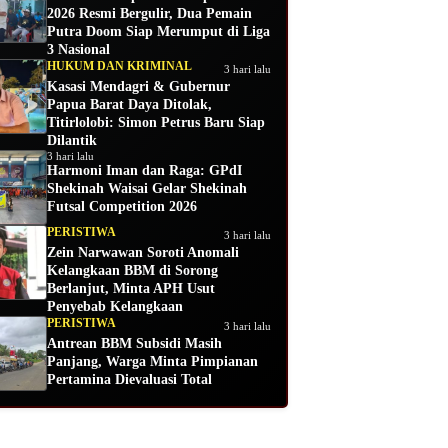
2026 Resmi Bergulir, Dua Pemain
Putra Doom Siap Merumput di Liga
3 Nasional
HUKUM DAN KRIMINAL
3 hari lalu
Kasasi Mendagri & Gubernur
Papua Barat Daya Ditolak,
Titirlolobi: Simon Petrus Baru Siap
Dilantik
3 hari lalu
Harmoni Iman dan Raga: GPdI
Shekinah Waisai Gelar Shekinah
Futsal Competition 2026
PERISTIWA
3 hari lalu
Zein Narwawan Soroti Anomali
Kelangkaan BBM di Sorong
Berlanjut, Minta APH Usut
Penyebab Kelangkaan
PERISTIWA
3 hari lalu
Antrean BBM Subsidi Masih
Panjang, Warga Minta Pimpianan
Pertamina Dievaluasi Total