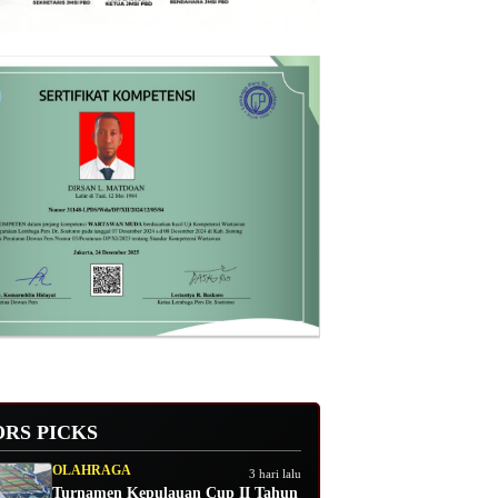
ORS PICKS
OLAHRAGA
3 hari lalu
Turnamen Kepulauan Cup II Tahun