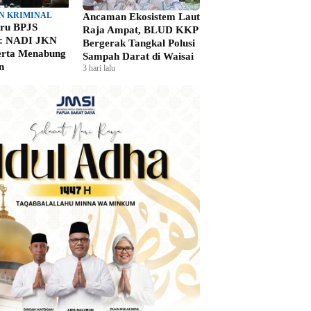
N KRIMINAL
Ancaman Ekosistem Laut
aru BPJS
Raja Ampat, BLUD KKP
n: NADI JKN
Bergerak Tangkal Polusi
erta Menabung
Sampah Darat di Waisai
n
3 hari lalu