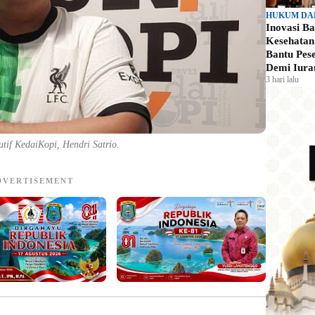
HUKUM DA
Inovasi B
Kesehata
Bantu Pes
Demi Iura
3 hari lalu
utif KedaiKopi, Hendri Satrio.
DVERTISEMENT