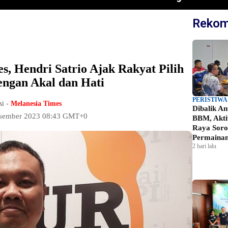
Rekom
s, Hendri Satrio Ajak Rakyat Pilih
engan Akal dan Hati
PERISTIWA
si -
Melanesia Times
Dibalik A
esember 2023 08:43 GMT+0
BBM, Akti
Raya Soro
Permainan
2 hari lalu