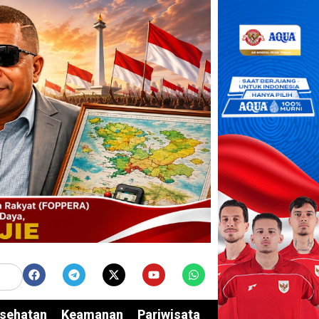
sehatan
Keamanan
Pariwisata
Edukasi
Opini