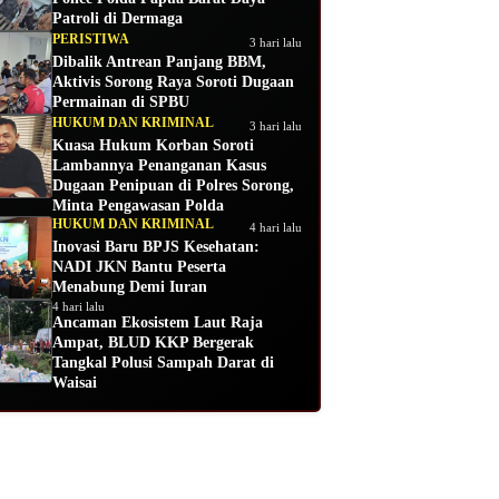
Patroli di Dermaga
PERISTIWA
3 hari lalu
Dibalik Antrean Panjang BBM,
Aktivis Sorong Raya Soroti Dugaan
Permainan di SPBU
HUKUM DAN KRIMINAL
3 hari lalu
Kuasa Hukum Korban Soroti
Lambannya Penanganan Kasus
Dugaan Penipuan di Polres Sorong,
Minta Pengawasan Polda
HUKUM DAN KRIMINAL
4 hari lalu
Inovasi Baru BPJS Kesehatan:
NADI JKN Bantu Peserta
Menabung Demi Iuran
4 hari lalu
Ancaman Ekosistem Laut Raja
Ampat, BLUD KKP Bergerak
Tangkal Polusi Sampah Darat di
Waisai