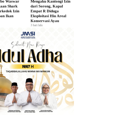
bo Waswar
Mengaku Kantongi Izin
gaan Shark
dari Sorong, Kapal
rkedok Izin
Empat R Diduga
an Ikan
Eksploitasi Hiu Areal
Konservasi Ayau
3 hari lalu