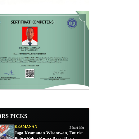
ORS PICKS
KEAMANAN
3 hari lalu
Jaga Keamanan Wisatawan, Tourist
Police Polda Papua Barat Daya