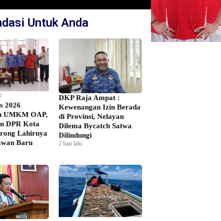
dasi Untuk Anda
F
DKP Raja Ampat :
s 2026
Kewenangan Izin Berada
h UMKM OAP,
di Provinsi, Nelayan
an DPR Kota
Dilema Bycatch Satwa
rong Lahirnya
Dilindungi
awan Baru
2 hari lalu