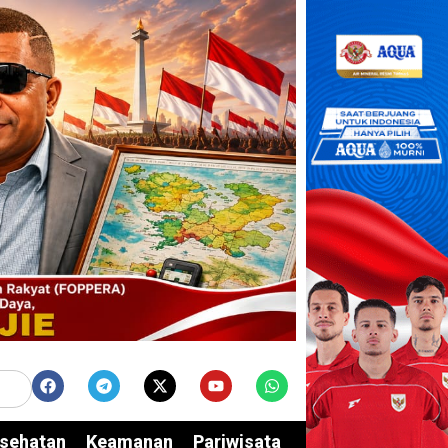
sehatan
Keamanan
Pariwisata
Edukasi
Opini