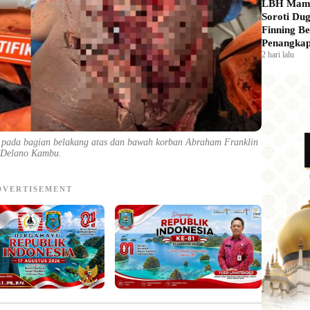
LBH Mam
Soroti Du
Finning Be
Penangkap
2 hari lalu
K pada bagian belakang atas dan bawah korban Abraham Franklin
Delano Kambu.
DVERTISEMENT