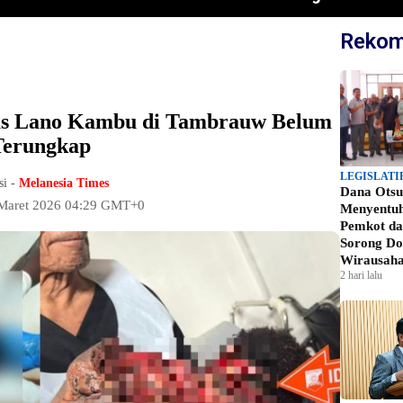
Rekom
sus Lano Kambu di Tambrauw Belum
Terungkap
LEGISLATI
si -
Melanesia Times
Dana Otsu
 Maret 2026 04:29 GMT+0
Menyentu
Pemkot d
Sorong Do
Wirausah
2 hari lalu