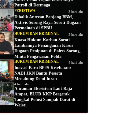
Patroli di Dermaga
PERISTIWA
3 hari lalu
Dibalik Antrean Panjang BBM,
Aktivis Sorong Raya Soroti Dugaan
Permainan di SPBU
HUKUM DAN KRIMINAL
3 hari lalu
Kuasa Hukum Korban Soroti
Lambannya Penanganan Kasus
Dugaan Penipuan di Polres Sorong,
Minta Pengawasan Polda
HUKUM DAN KRIMINAL
4 hari lalu
Inovasi Baru BPJS Kesehatan:
NADI JKN Bantu Peserta
Menabung Demi Iuran
4 hari lalu
Ancaman Ekosistem Laut Raja
Ampat, BLUD KKP Bergerak
Tangkal Polusi Sampah Darat di
Waisai