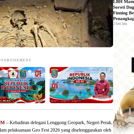
LBH Mam
Soroti Du
Finning Be
Penangkap
2 hari lalu
DVERTISEMENT
OM
– Kehadiran delegasi Lenggong Geopark, Negeri Perak,
alam pelaksanaan Geo Fest 2026 yang diselenggarakan oleh