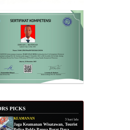
ORS PICKS
KEAMANAN
3 hari lalu
Jaga Keamanan Wisatawan, Tourist
Police Polda Papua Barat Daya