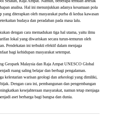
sool Selatan, Raja Ampat. Namun, beberapa temuan artefak
ahapan analisa. Hal ini menunjukkan adanya kesamaan pola
p yang diterapkan oleh masyarakat purba di kedua kawasan
keterkaitan budaya dan peradaban pada masa lalu.
akukan dengan cara memadukan tiga hal utama, yaitu ilmu
earifan lokal yang diwariskan secara turun-temurun oleh
an. Pendekatan ini terbukti efektif dalam menjaga
nfaat bagi kehidupan masyarakat setempat.
ggong Geopark Malaysia dan Raja Ampat UNESCO Global
jadi ruang saling belajar dan berbagi pengalaman.
 kelestarian warisan geologi dan arkeologi yang dimiliki,
a bijak. Dengan cara ini, pembangunan dan pengembangan
ingkatkan kesejahteraan masyarakat, namun tetap menjaga
 menjadi aset berharga bagi bangsa dan dunia.