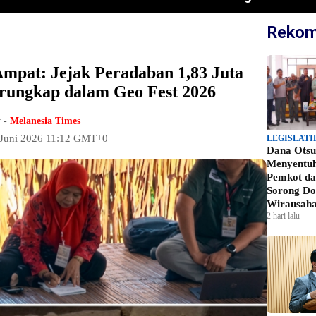
Rekom
Ampat: Jejak Peradaban 1,83 Juta
rungkap dalam Geo Fest 2026
 -
Melanesia Times
 Juni 2026 11:12 GMT+0
LEGISLATI
Dana Otsu
Menyentu
Pemkot d
Sorong Do
Wirausah
2 hari lalu