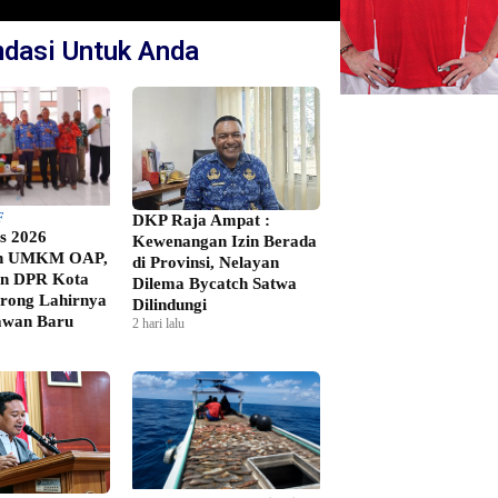
dasi Untuk Anda
F
DKP Raja Ampat :
s 2026
Kewenangan Izin Berada
h UMKM OAP,
di Provinsi, Nelayan
an DPR Kota
Dilema Bycatch Satwa
rong Lahirnya
Dilindungi
awan Baru
2 hari lalu