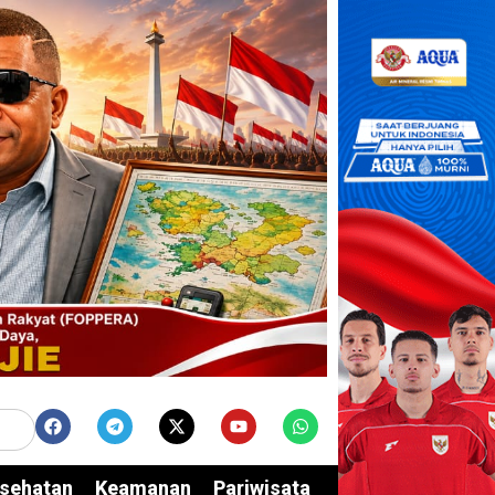
sehatan
Keamanan
Pariwisata
Edukasi
Opini