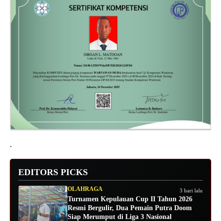
.
EDITORS PICKS
OLAHRAGA
3 hari lalu
Turnamen Kepulauan Cup II Tahun 2026
Resmi Bergulir, Dua Pemain Putra Doom
Siap Merumput di Liga 3 Nasional