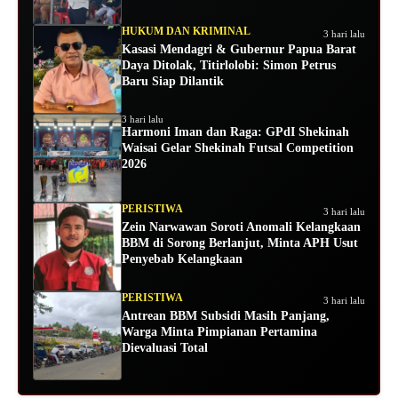
HUKUM DAN KRIMINAL
3 hari lalu
Kasasi Mendagri & Gubernur Papua Barat
Daya Ditolak, Titirlolobi: Simon Petrus
Baru Siap Dilantik
3 hari lalu
Harmoni Iman dan Raga: GPdI Shekinah
Waisai Gelar Shekinah Futsal Competition
2026
PERISTIWA
3 hari lalu
Zein Narwawan Soroti Anomali Kelangkaan
BBM di Sorong Berlanjut, Minta APH Usut
Penyebab Kelangkaan
PERISTIWA
3 hari lalu
Antrean BBM Subsidi Masih Panjang,
Warga Minta Pimpianan Pertamina
Dievaluasi Total