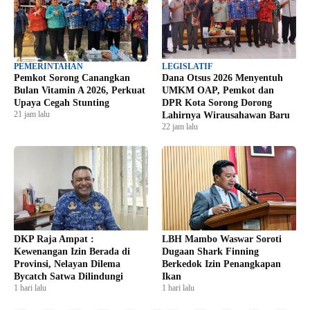
PEMERINTAHAN
LEGISLATIF
Pemkot Sorong Canangkan
Dana Otsus 2026 Menyentuh
Bulan Vitamin A 2026, Perkuat
UMKM OAP, Pemkot dan
Upaya Cegah Stunting
DPR Kota Sorong Dorong
21 jam lalu
Lahirnya Wirausahawan Baru
22 jam lalu
DKP Raja Ampat :
LBH Mambo Waswar Soroti
Kewenangan Izin Berada di
Dugaan Shark Finning
Provinsi, Nelayan Dilema
Berkedok Izin Penangkapan
Bycatch Satwa Dilindungi
Ikan
1 hari lalu
1 hari lalu