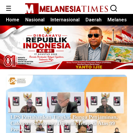
☰
Home
Nasional
Internasional
Daerah
Melanesia
LPS Pertahankan Tingkat Bunga Penjaminan,
Cakupan Simpanan Dijamin Tetap di Atas 99
Persen