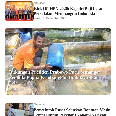
Nasional
Kick Off HPN 2026: Kapolri Puji Peran
Pers dalam Membangun Indonesia
Senin, 1 Desember 2025
Dukungan Presiden Prabowo Pacu Semangat
Pemuda Papua Kembangkan Budidaya Ikan
Lele
8 bulan lalu
Nasional
Pemerintah Pusat Salurkan Bantuan Mesin
Tempel untuk Perkuat Ekonomi Nelayan