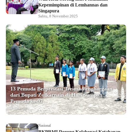
Kepemimpinan di Lemhannas dan
Singapura
Sabtu, 8 November 2025
13 Pemuda Berprestasi Terima Penghargaan
dari Bupati Zulkarnain di Hari Sumpah
Pemuda ke-97
9 bulan lalu
Nasional
BKPRMI Dorong Kolaborasi Ketahanan